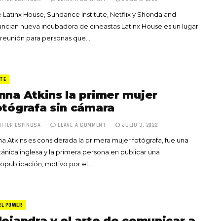
 Latinx House, Sundance Institute, Netflix y Shondaland
ncian nueva incubadora de cineastas Latinx House es un lugar
 reunión para personas que…
TE
nna Atkins la primer mujer
otógrafa sin cámara
IFFER ESPINOSA
LEAVE A COMMENT
JULIO 3, 2022
a Atkins es considerada la primera mujer fotógrafa, fue una
ánica inglesa y la primera persona en publicar una
opublicación, motivo por el…
RL POWER
lejandra y el arte de comunicar a