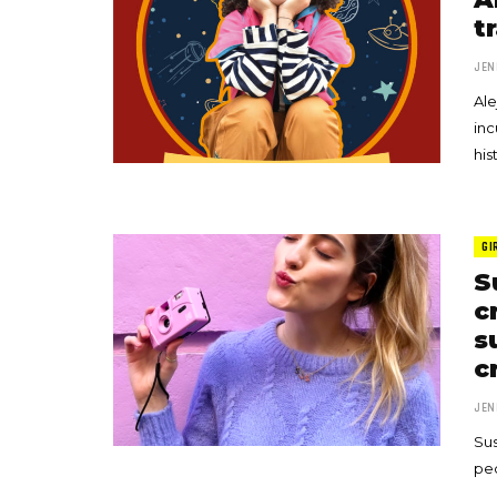
t
JEN
Ale
inc
his
GI
S
c
s
c
JEN
Sus
peq