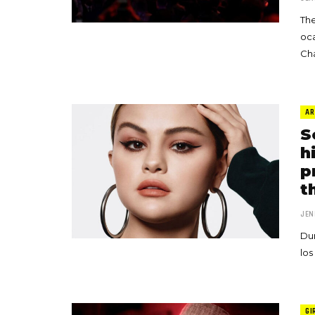
The
oca
Ch
AR
S
h
p
t
JEN
Dur
lo
GI