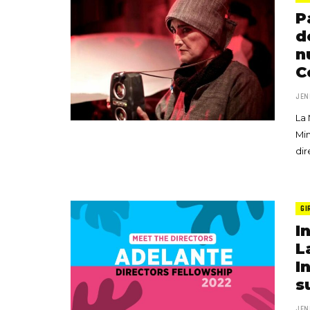
P
d
n
C
JEN
La 
Min
dir
GI
I
L
I
s
JEN