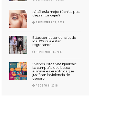
¿Cuál es la mejor técnica para
depilar tus cejas?
SEPTIEMBRE 27, 2018
Estas son las tendencias de
los 80’s que están
regresando
SEPTIEMBRE 6, 2018
“Menos Mitos Más Igualdad”
La campaña que busca
eliminar estereotipos que
justifican la violencia de
género
AGOSTO 6, 2018