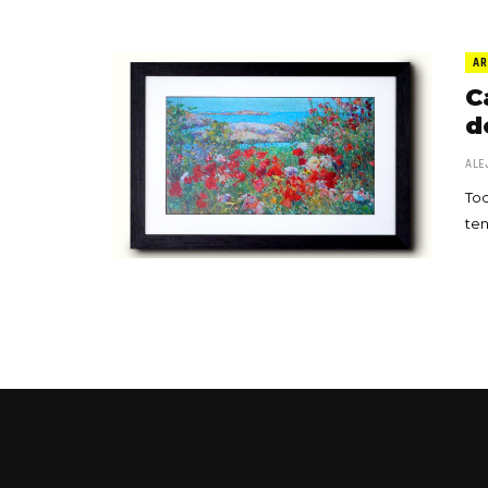
AR
C
d
ALE
Tod
ten