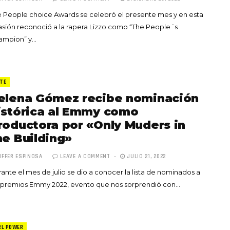
 People choice Awards se celebró el presente mes y en esta
sión reconoció a la rapera Lizzo como “The People´s
ampion” y…
TE
elena Gómez recibe nominación
istórica al Emmy como
roductora por «Only Muders in
he Building»
IFFER ESPINOSA
LEAVE A COMMENT
JULIO 21, 2022
ante el mes de julio se dio a conocer la lista de nominados a
s premios Emmy 2022, evento que nos sorprendió con…
RL POWER