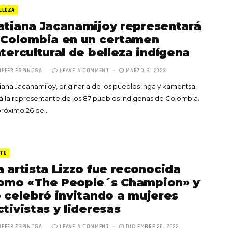
LLEZA
atiana Jacanamijoy representará
 Colombia en un certamen
ntercultural de belleza indígena
IFFER ESPINOSA
LEAVE A COMMENT
MARZO 8, 2023
Totó la Momposina: el
iana Jacanamijoy, originaria de los pueblos inga y kamëntsa,
adiós a la gran
á la representante de los 87 pueblos indígenas de Colombia.
cantadora que llevó la
próximo 26 de…
raíces colombianas al
mundo a través de su
tas», el nuevo
música
llo de Hendrix y
TE
MAYO 21, 2026
un himno por la
a artista Lizzo fue reconocida
de las mujeres
omo «The People´s Champion» y
A COMMENT
FEBRERO 16, 2023
o celebró invitando a mujeres
ctivistas y lideresas
IFFER ESPINOSA
LEAVE A COMMENT
DICIEMBRE 20, 2022