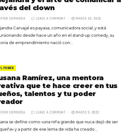
ravés del clown
IFFER ESPINOSA
LEAVE A COMMENT
MARZO 20, 2022
jandra Carvajal es payasa, comunicadora social, y está
ursionando desde hace un año en el stand-up comedy, su
toria de emprendimiento nació con…
RL POWER
usana Ramírez, una mentora
reativa que te hace creer en tus
ueños, talentos y tu poder
reador
IFFER ESPINOSA
LEAVE A COMMENT
MARZO 5, 2022
ana se define como «una niña grande que nuca dejó de ser
ueña» y a partir de ese lema de vida ha creado…