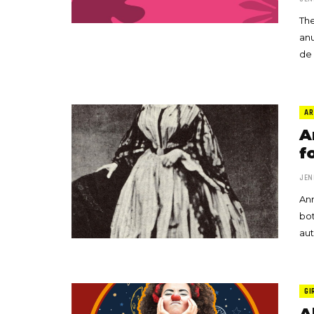
The
anu
de
AR
A
f
JEN
Ann
bot
aut
GI
A