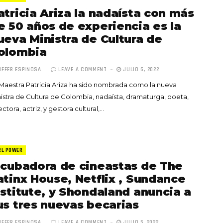
atricia Ariza la nadaísta con más
e 50 años de experiencia es la
ueva Ministra de Cultura de
olombia
IFFER ESPINOSA
LEAVE A COMMENT
JULIO 6, 2022
Maestra Patricia Ariza ha sido nombrada como la nueva
istra de Cultura de Colombia, nadaísta, dramaturga, poeta,
ectora, actriz, y gestora cultural,…
RL POWER
ncubadora de cineastas de The
atinx House, Netflix , Sundance
nstitute, y Shondaland anuncia a
us tres nuevas becarias
IFFER ESPINOSA
LEAVE A COMMENT
JULIO 5, 2022