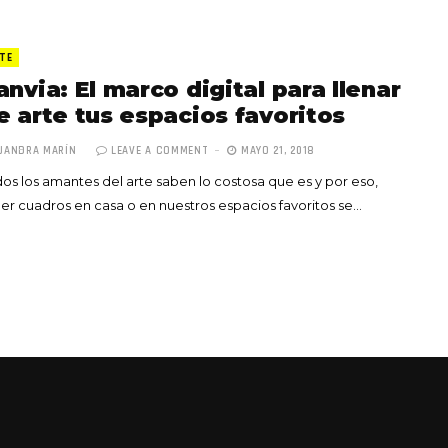
TE
anvia: El marco digital para llenar
e arte tus espacios favoritos
JANDRA MARÍN
LEAVE A COMMENT
MAYO 21, 2018
os los amantes del arte saben lo costosa que es y por eso,
er cuadros en casa o en nuestros espacios favoritos se…