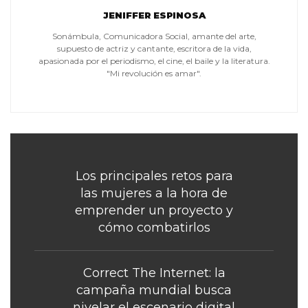
JENIFFER ESPINOSA
Sonámbula, Comunicadora Social, amante del arte,
supuesto de actriz y cantante, escritora de la vida,
apasionada por el periodismo, el cine, el baile y la literatura.
"Mi revolución es amar".
Los principales retos para
las mujeres a la hora de
emprender un proyecto y
cómo combatirlos
Correct The Internet: la
campaña mundial busca
nivelar el escenario digital