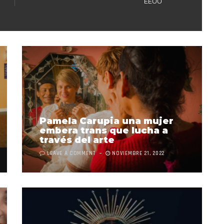
EEUU
Pamela Carupia una mujer
embera trans que lucha a
través del arte
LEAVE A COMMENT
NOVIEMBRE 21, 2022