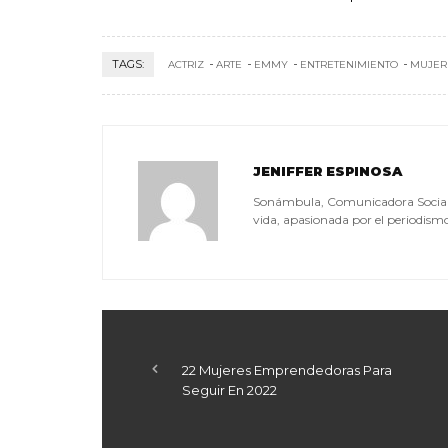
TAGS:
ACTRIZ
ARTE
EMMY
ENTRETENIMIENTO
MUJER
JENIFFER ESPINOSA
Sonámbula, Comunicadora Social, a
vida, apasionada por el periodismo, 
22 Mujeres Emprendedoras Para
Seguir En 2022