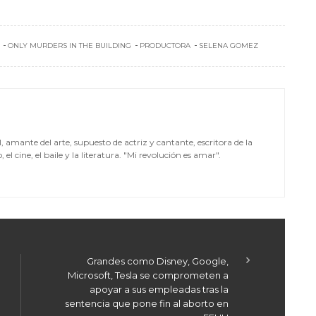
ONLY MURDERS IN THE BUILDING
PRODUCTORA
SELENA GOMEZ
mante del arte, supuesto de actriz y cantante, escritora de la
el cine, el baile y la literatura. "Mi revolución es amar".
Grandes como Disney, Google,
Microsoft, Tesla se comprometen a
apoyar a sus empleadas tras la
sentencia que pone fin al aborto en