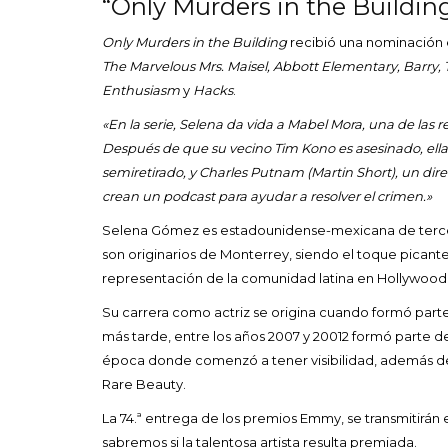
“Only Murders in the Buildin
Only Murders in the Building
recibió una nominación 
The Marvelous Mrs. Maisel, Abbott Elementary, Barry,
Enthusiasm
y
Hacks
.
«En la serie, Selena da vida a Mabel Mora, una de las r
Después de que su vecino Tim Kono es asesinado, ella
semiretirado, y Charles Putnam (Martin Short), un d
crean un podcast para ayudar a resolver el crimen.»
Selena Gómez es estadounidense-mexicana de tercer
son originarios de Monterrey, siendo el toque picant
representación de la comunidad latina en Hollywood
Su carrera como actriz se origina cuando formó parte 
más tarde, entre los años 2007 y 20012 formó parte de
época donde comenzó a tener visibilidad, además de s
Rare Beauty.
La 74.ª entrega de los premios Emmy, se transmitirá
sabremos si la talentosa artista resulta premiada.