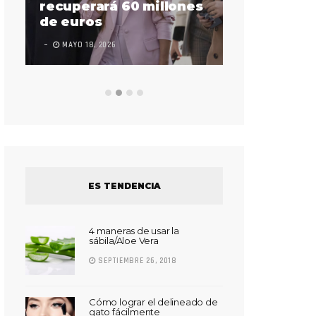
sorda en ac
recuperará 60 millones
Súper Bow
de euros
LEAVE A COMMEN
MAYO 18, 2026
ES TENDENCIA
4 maneras de usar la
sábila/Aloe Vera
SEPTIEMBRE 26, 2018
Cómo lograr el delineado de
gato fácilmente