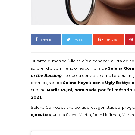
Goyo 
vida 
LEAVE 
SHARE
TWEET
SHARE
Durante el mes de julio se dio a conocer la lista de n
sorprendió con menciones como la de
Selena Góm
in the Building
. Lo que la convierte en la tercera m
premios, siendo
Salma Hayek con » Ugly Betty» e
cubana
Marlis Pujol, nominada por “El método 
2021.
Selena Gómez es una de las protagonistas del progr
ejecutiva
junto a Steve Martin, John Hoffman, Martin