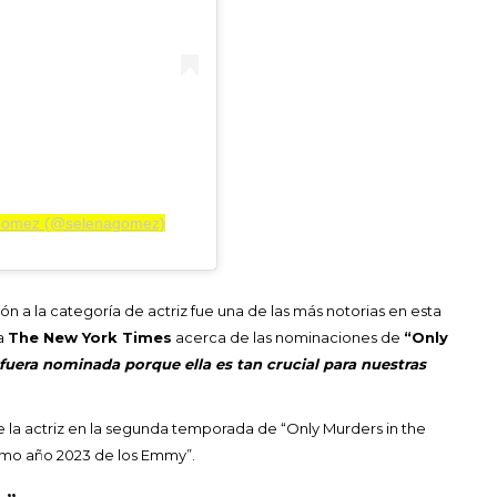
a Gomez (@selenagomez)
ón a la categoría de actriz fue una de las más notorias en esta
 a
The New York Times
acerca de las nominaciones de
“Only
fuera nominada porque ella es tan crucial para nuestras
 la actriz en la segunda temporada de “Only Murders in the
ximo año 2023 de los Emmy”.