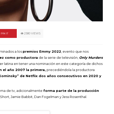
un himno por la
de las mujeres
A COMMENT
FEBRERO 16, 2023
2580 VIEWS
PIN IT
ominados a los
premios Emmy 2022
, evento que nos
ez
como productora
de la serie de televisión,
Only Murders
ujer latina en tener una nominación en este categoría de dichos
n el año 2007 la primera,
precediéndola la productora
Kominsky” de Netflix dos años consecutivos en 2020 y
ama de tv, adicionalmente
forma parte de la producción
 Short, Jamie Babbit, Dan Fogelman y Jess Rosenthal.