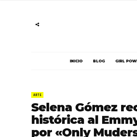
INICIO
BLOG
GIRL POW
ARTE
Selena Gómez re
histórica al Emm
por «Only Muders