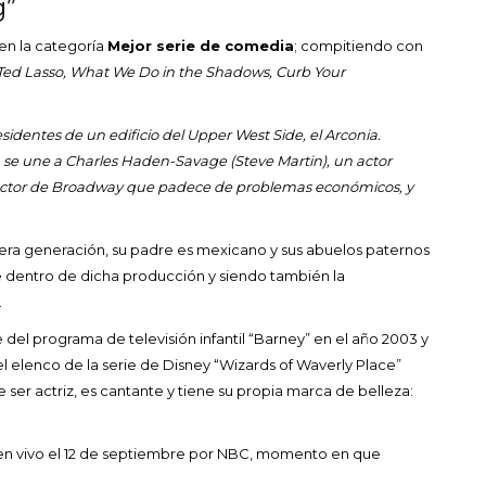
g”
en la categoría
Mejor serie de comedia
; compitiendo con
 Ted Lasso, What We Do in the Shadows, Curb Your
esidentes de un edificio del Upper West Side, el Arconia.
 se une a Charles Haden-Savage (Steve Martin), un actor
irector de Broadway que padece de problemas económicos, y
a generación, su padre es mexicano y sus abuelos paternos
e dentro de dicha producción y siendo también la
.
del programa de televisión infantil “Barney” en el año 2003 y
l elenco de la serie de Disney “Wizards of Waverly Place”
er actriz, es cantante y tiene su propia marca de belleza:
n en vivo el 12 de septiembre por NBC, momento en que