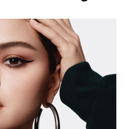
Totó la Momposina: el
adiós a la gran
cantadora que llevó la
raíces colombianas al
mundo a través de su
tas», el nuevo
música
llo de Hendrix y
MAYO 21, 2026