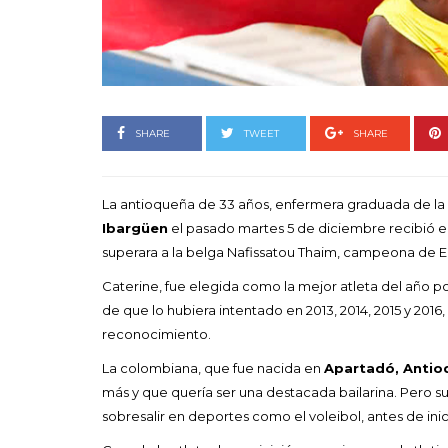
Goyo 
vida 
LEAVE 
SHARE
TWEET
SHARE
La antioqueña de 33 años, enfermera graduada de la
Ibargüen
el pasado martes 5 de diciembre recibió el 
superara a la belga Nafissatou Thaim, campeona de 
Caterine, fue elegida como la mejor atleta del año p
de que lo hubiera intentado en 2013, 2014, 2015 y 2016,
reconocimiento.
La colombiana, que fue nacida en
Apartadó, Antio
más y que quería ser una destacada bailarina. Pero su 
sobresalir en deportes como el voleibol, antes de inici