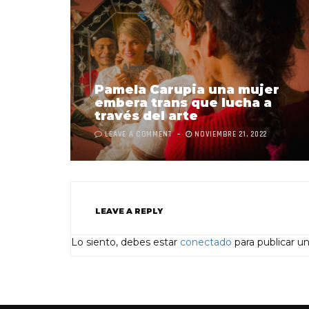
Pamela Carupia una mujer
embera trans que lucha a
través del arte
LEAVE A COMMENT
NOVIEMBRE 21, 2022
LEAVE A REPLY
Lo siento, debes estar
conectado
para publicar u