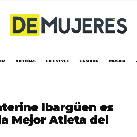
ER
NOTICIAS
LIFESTYLE
FASHION
MÚSICA
terine Ibargüen es
 Mejor Atleta del