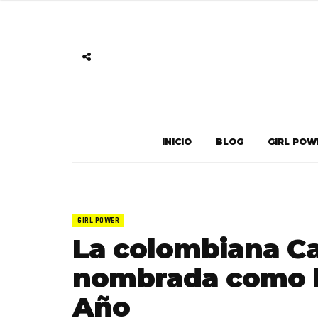
INICIO
BLOG
GIRL POW
GIRL POWER
La colombiana Ca
nombrada como la
Año