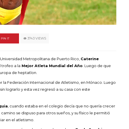
un himno por la
de las mujeres
A COMMENT
FEBRERO 16, 2023
3743 VIEWS
PIN IT
 Universidad Metropolitana de Puerto Rico,
Caterine
trofeo a la
Mejor Atleta Mundial del Año
. Luego de que
Europa de heptatlon.
or la Federación Internacional de Atletismo, en Mónaco. Luego
 sin lograrlo y esta vez regresó a su casa con este
quia
, cuando estaba en el colegio decía que no quería crecer
camino se dispuso para otros sueños, y su físico le permitió
ar en el atletismo.