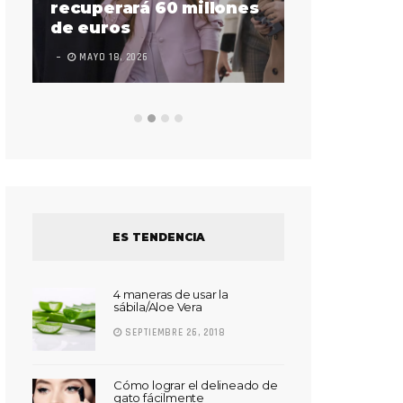
sorda en ac
recuperará 60 millones
Súper Bow
de euros
LEAVE A COMMEN
MAYO 18, 2026
ES TENDENCIA
4 maneras de usar la
sábila/Aloe Vera
SEPTIEMBRE 26, 2018
Cómo lograr el delineado de
gato fácilmente