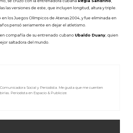
tismo, se cruzó con la entrenadora cubana
Regla Sandrino
,
s las versiones de este, que incluyen longitud, altura y triple.
 en los Juegos Olímpicos de Atenas 2004, y fue eliminada en
24 años pensó seriamente en dejar el atletismo.
o en compañía de su entrenado cubano
Ubaldo Duany
, quien
ejor saltadora del mundo.
, Comunicadora Social y Periodista. Me gusta que me cuenten
irlas. Periodista en Espacio & Publicize.