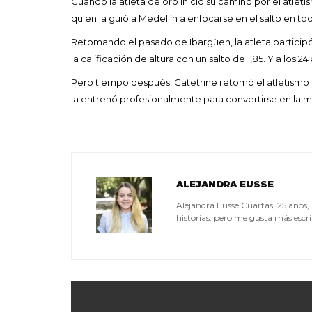
Cuando la atleta de oro inició su camino por el atle
quien la guió a Medellín a enfocarse en el salto en toda
Retomando el pasado de Ibargüen, la atleta participó
la calificación de altura con un salto de 1,85. Y a los 
Pero tiempo después, Catetrine retomó el atletism
la entrenó profesionalmente para convertirse en la m
ALEJANDRA EUSSE
Alejandra Eusse Cuartas, 25 años
historias, pero me gusta más escrib