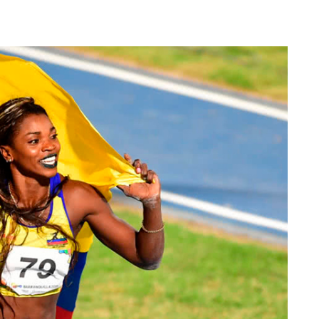
Totó la Momposina: el
adiós a la gran
cantadora que llevó la
raíces colombianas al
mundo a través de su
tas», el nuevo
música
llo de Hendrix y
MAYO 21, 2026