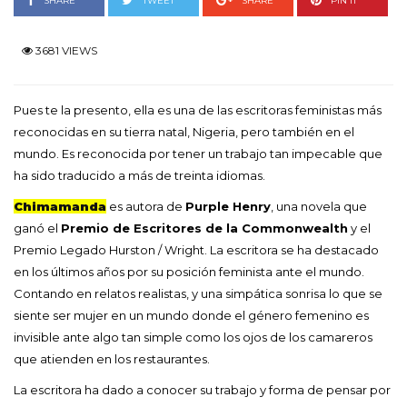
SHARE
TWEET
SHARE
PIN IT
3681 VIEWS
Pues te la presento, ella es una de las escritoras feministas más
reconocidas en su tierra natal, Nigeria, pero también en el
mundo. Es reconocida por tener un trabajo tan impecable que
ha sido traducido a más de treinta idiomas.
Chimamanda
es autora de
Purple Henry
, una novela que
ganó el
Premio de Escritores de la Commonwealth
y el
Premio Legado Hurston / Wright. La escritora se ha destacado
en los últimos años por su posición feminista ante el mundo.
Contando en relatos realistas, y una simpática sonrisa lo que se
siente ser mujer en un mundo donde el género femenino es
invisible ante algo tan simple como los ojos de los camareros
que atienden en los restaurantes.
La escritora ha dado a conocer su trabajo y forma de pensar por