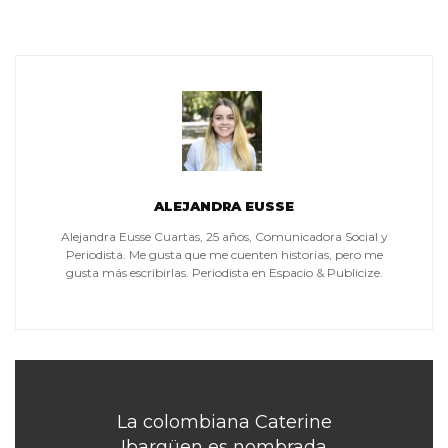
ALEJANDRA EUSSE
Alejandra Eusse Cuartas, 25 años, Comunicadora Social y
Periodista. Me gusta que me cuenten historias, pero me
gusta más escribirlas. Periodista en Espacio & Publicize.
La colombiana Caterine
Ibargüen es nombrada