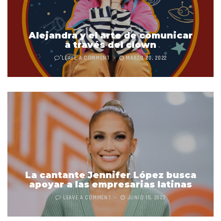
Alejandra y el arte de comunicar
a través del clown
LEAVE A COMMENT
MARZO 20, 2022
La cantante Jennifer López busca
apoyar a las empresarias latinas
LEAVE A COMMENT
JUNIO 15, 2022