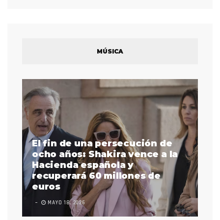
MÚSICA
El fin de una persecución de
a
ocho años: Shakira vence a la
La
as
Hacienda española y
se
 a
recuperará 60 millones de
pr
euros
en
MAYO 18, 2026
L