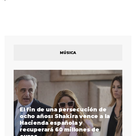
MÚSICA
El fin de una persecución de
a
ocho años: Shakira vence a la
La
as
Hacienda española y
se
 a
recuperará 60 millones de
pr