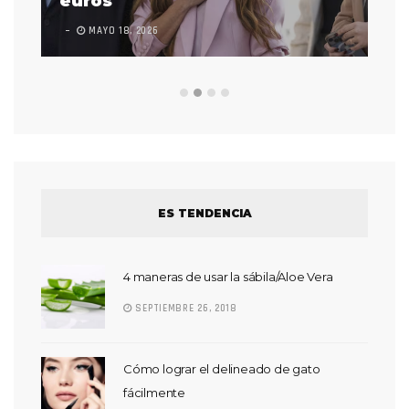
euros
en
MAYO 18, 2026
L
ES TENDENCIA
4 maneras de usar la sábila/Aloe Vera
SEPTIEMBRE 26, 2018
Cómo lograr el delineado de gato
fácilmente