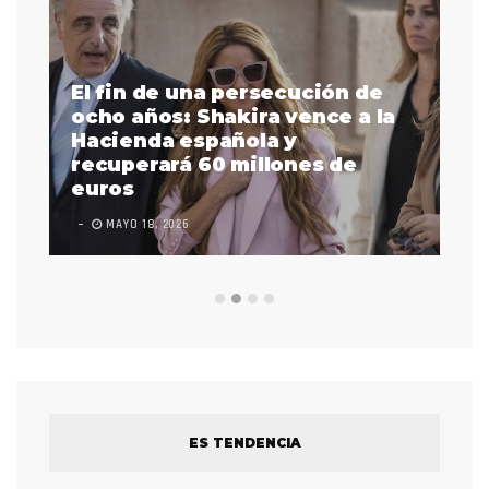
El fin de una persecución de
a
ocho años: Shakira vence a la
La
as
Hacienda española y
se
 a
recuperará 60 millones de
pr
euros
en
MAYO 18, 2026
L
ES TENDENCIA