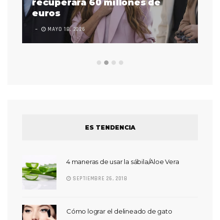
 a
recuperará 60 millones de
pr
euros
en
MAYO 18, 2026
L
ES TENDENCIA
4 maneras de usar la sábila/Aloe Vera
SEPTIEMBRE 26, 2018
Cómo lograr el delineado de gato