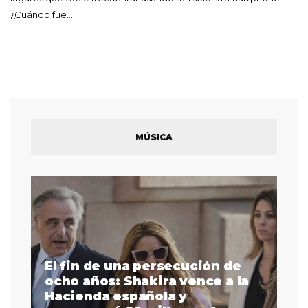
¿Cuándo fue…
MÚSICA
El fin de una persecución de
a
ocho años: Shakira vence a la
La
as
Hacienda española y
se