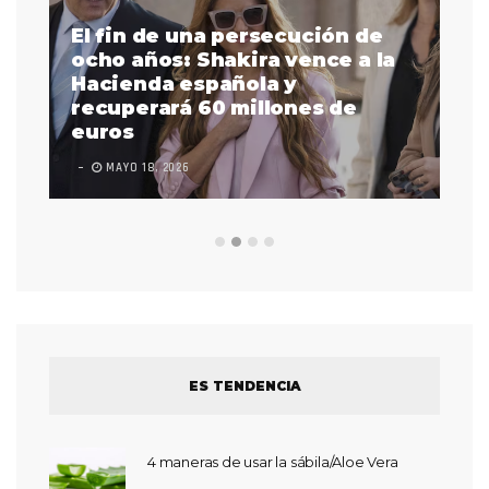
El fin de una persecución de
a
ocho años: Shakira vence a la
La
as
Hacienda española y
se
 a
recuperará 60 millones de
pr
euros
en
MAYO 18, 2026
L
ES TENDENCIA
4 maneras de usar la sábila/Aloe Vera