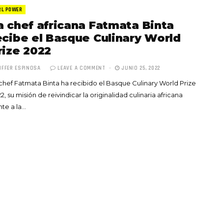
RL POWER
a chef africana Fatmata Binta
ecibe el Basque Culinary World
rize 2022
IFFER ESPINOSA
LEAVE A COMMENT
JUNIO 25, 2022
Totó la Momposina: el
chef Fatmata Binta ha recibido el Basque Culinary World Prize
adiós a la gran
2, su misión de reivindicar la originalidad culinaria africana
cantadora que llevó la
nte a la…
raíces colombianas al
mundo a través de su
tas», el nuevo
música
llo de Hendrix y
MAYO 21, 2026
un himno por la
de las mujeres
A COMMENT
FEBRERO 16, 2023