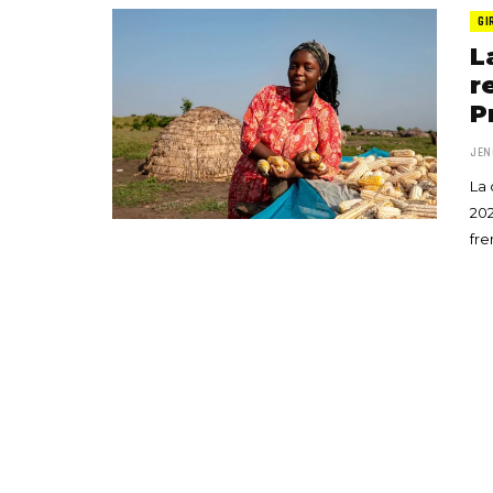
GI
L
r
P
JEN
La 
202
fre
«Boni
senci
Goyo 
vida 
LEAVE 