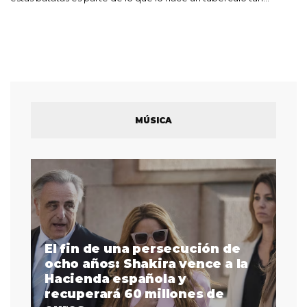
MÚSICA
El fin de una persecución de
a
ocho años: Shakira vence a la
La
as
Hacienda española y
se
 a
recuperará 60 millones de
pr