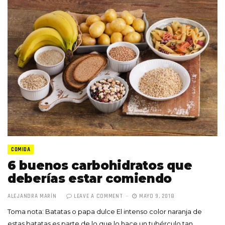
COMIDA
6 buenos carbohidratos que
deberías estar comiendo
ALEJANDRA MARÍN
LEAVE A COMMENT
MAYO 9, 2018
Toma nota: Batatas o papa dulce El intenso color naranja de
estas batatas es parte de lo que lo hace un tubérculo tan…