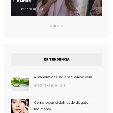
euros
en
MAYO 18, 2026
L
ES TENDENCIA
4 maneras de usar la sábila/Aloe Vera
SEPTIEMBRE 26, 2018
Cómo lograr el delineado de gato
fácilmente