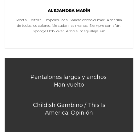
ALEJANDRA MARÍN
Poeta. Editora. Empeliculada. Salada como el mar. Amarilla
de todos los colores. Me sudan las manos. Siempre con afán.
Sponge Bob lover. Amo el maquillaje. Fin
Pantalones largos y anchos:
Han vuelto
Childish Gambino / This Is
America: Opinión