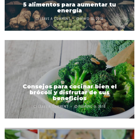
5 alimentos para aumentar tu
energía
LEAVE A COMMENT
MAYO 22, 2018
Consejos para cocinar bien el
brócoli y disfrutar de sus
beneficios
LEAVE A COMMENT
FEBRERO 9, 2018