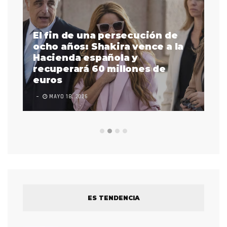
El fin de una persecución de
a
ocho años: Shakira vence a la
La
as
Hacienda española y
se
 a
recuperará 60 millones de
pr
euros
en
MAYO 18, 2026
L
ES TENDENCIA