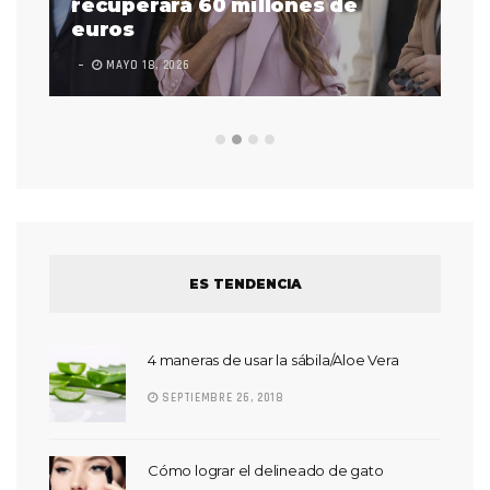
 a
recuperará 60 millones de
pr
euros
en
MAYO 18, 2026
L
ES TENDENCIA
4 maneras de usar la sábila/Aloe Vera
SEPTIEMBRE 26, 2018
Cómo lograr el delineado de gato