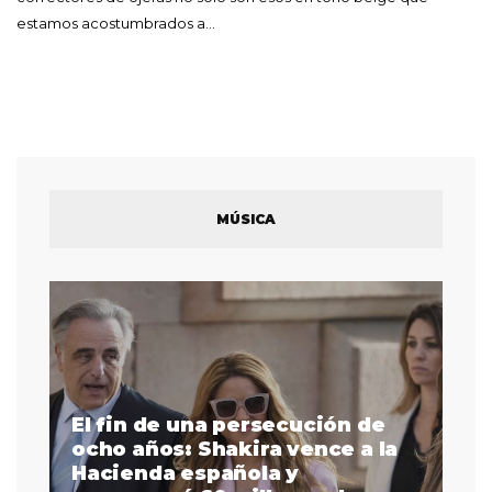
estamos acostumbrados a…
MÚSICA
El fin de una persecución de
a
ocho años: Shakira vence a la
La
as
Hacienda española y
se