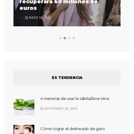
 a
recuperará 60 millones de
pr
euros
en
MAYO 18, 2026
L
ES TENDENCIA
4 maneras de usar la sábila/Aloe Vera
SEPTIEMBRE 26, 2018
Cómo lograr el delineado de gato