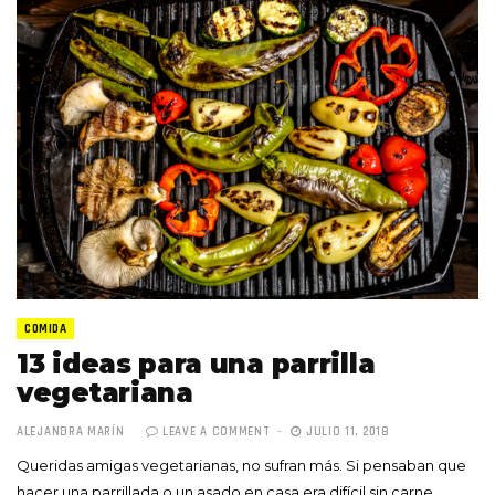
COMIDA
13 ideas para una parrilla
vegetariana
ALEJANDRA MARÍN
LEAVE A COMMENT
JULIO 11, 2018
Queridas amigas vegetarianas, no sufran más. Si pensaban que
hacer una parrillada o un asado en casa era difícil sin carne,