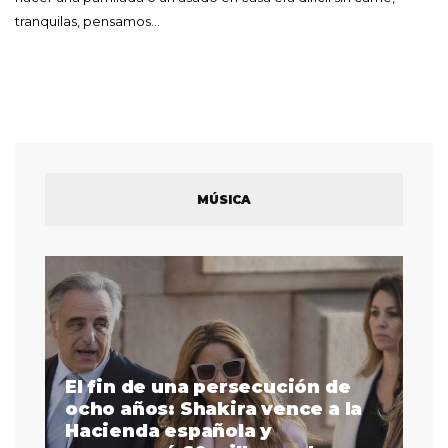
tranquilas, pensamos…
MÚSICA
El fin de una persecución de
a
ocho años: Shakira vence a la
La
as
Hacienda española y
se