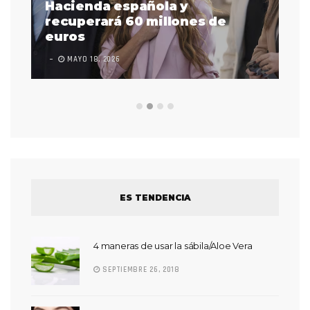
as
Hacienda española y
se
 a
recuperará 60 millones de
pr
euros
en
MAYO 18, 2026
L
ES TENDENCIA
4 maneras de usar la sábila/Aloe Vera
SEPTIEMBRE 26, 2018