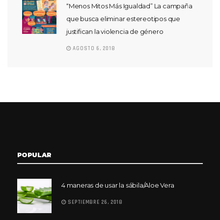
“Menos Mitos Más Igualdad” La campaña
que busca eliminar estereotipos que
justifican la violencia de género
AGOSTO 6, 2018
POPULAR
4 maneras de usar la sábila/Aloe Vera
SEPTIEMBRE 26, 2018