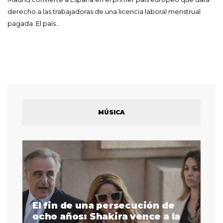
derecho a las trabajadoras de una licencia laboral menstrual
pagada. El país…
MÚSICA
El fin de una persecución de
a
ocho años: Shakira vence a la
La