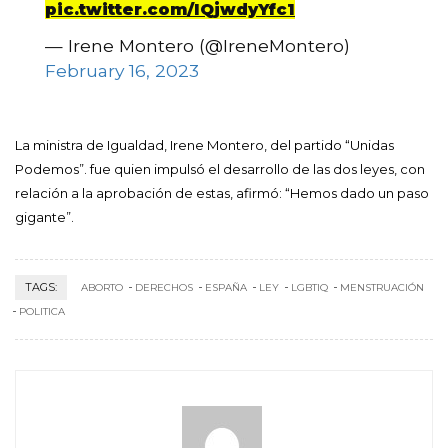
pic.twitter.com/IQjwdyYfc1
— Irene Montero (@IreneMontero)
February 16, 2023
La ministra de Igualdad, Irene Montero, del partido “Unidas
Podemos”. fue quien impulsó el desarrollo de las dos leyes, con
relación a la aprobación de estas, afirmó: “Hemos dado un paso
gigante”.
TAGS:
ABORTO
DERECHOS
ESPAÑA
LEY
LGBTIQ
MENSTRUACIÓN
POLITICA