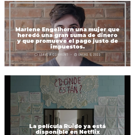
Marlene Engelhorn una mujer que
heredó una gran suma de dinero
y que promueve el pago justo de
impuestos.
LEAVE A COMMENT
ENERO 5, 2023
La película Ruido ya está
disponible en Netflix