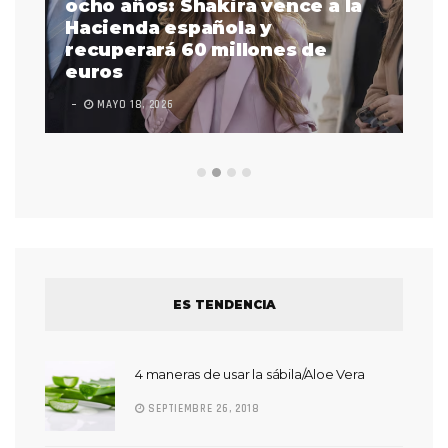
a
ocho años: Shakira vence a la
La
as
Hacienda española y
se
 a
recuperará 60 millones de
pr
euros
en
MAYO 18, 2026
L
ES TENDENCIA
4 maneras de usar la sábila/Aloe Vera
SEPTIEMBRE 26, 2018