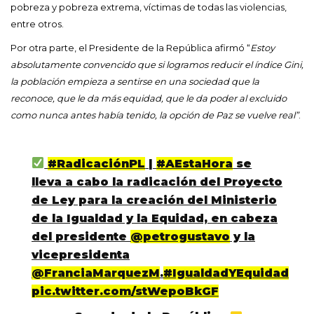
pobreza y pobreza extrema, víctimas de todas las violencias,
entre otros.
Por otra parte, el Presidente de la República afirmó “
Estoy
absolutamente convencido que si logramos reducir el índice Gini,
la población empieza a sentirse en una sociedad que la
reconoce, que le da más equidad, que le da poder al excluido
como nunca antes había tenido, la opción de Paz se vuelve real”
.
#RadicaciónPL
|
#AEstaHora
se
lleva a cabo la radicación del Proyecto
de Ley para la creación del Ministerio
de la Igualdad y la Equidad, en cabeza
del presidente
@petrogustavo
y la
vicepresidenta
@FranciaMarquezM
.
#IgualdadYEquidad
pic.twitter.com/stWepoBkGF