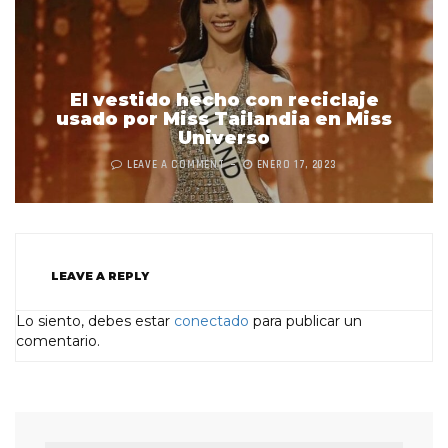
El vestido hecho con reciclaje
usado por Miss Tailandia en Miss
Universo
LEAVE A COMMENT
ENERO 17, 2023
LEAVE A REPLY
Lo siento, debes estar
conectado
para publicar un
comentario.