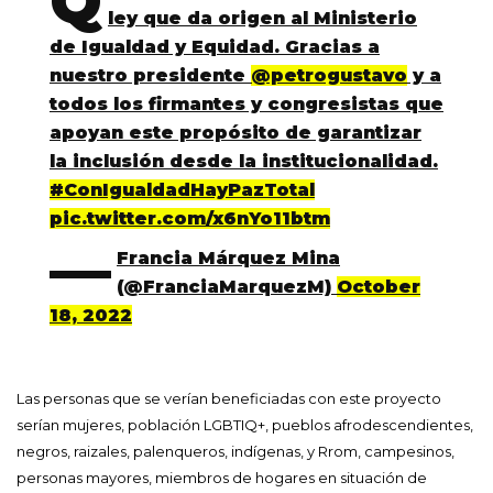
Q
ley que da origen al Ministerio
de Igualdad y Equidad. Gracias a
nuestro presidente
@petrogustavo
y a
todos los firmantes y congresistas que
apoyan este propósito de garantizar
la inclusión desde la institucionalidad.
#ConIgualdadHayPazTotal
pic.twitter.com/x6nYo11btm
—
Francia Márquez Mina
(@FranciaMarquezM)
October
18, 2022
Las personas que se verían beneficiadas con este proyecto
serían mujeres, población LGBTIQ+, pueblos afrodescendientes,
negros, raizales, palenqueros, indígenas, y Rrom, campesinos,
personas mayores, miembros de hogares en situación de