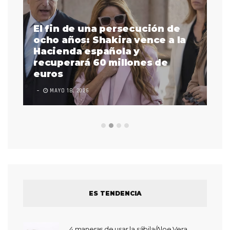
El fin de una persecución de
a
ocho años: Shakira vence a la
La
as
Hacienda española y
se
 a
recuperará 60 millones de
pr
euros
en
MAYO 18, 2026
L
ES TENDENCIA
4 maneras de usar la sábila/Aloe Vera