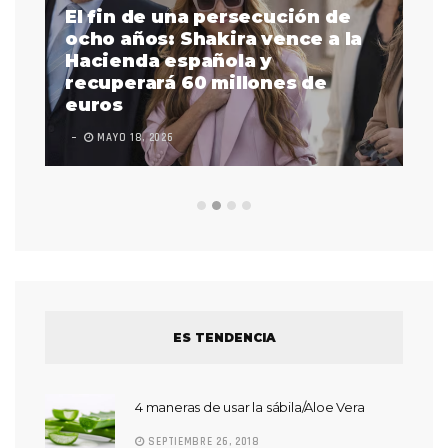
El fin de una persecución de
a
ocho años: Shakira vence a la
La
as
Hacienda española y
se
 a
recuperará 60 millones de
pr
euros
en
MAYO 18, 2026
L
ES TENDENCIA
4 maneras de usar la sábila/Aloe Vera
SEPTIEMBRE 26, 2018