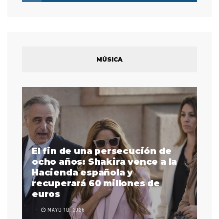
MÚSICA
El fin de una persecución de
a
ocho años: Shakira vence a la
La
as
Hacienda española y
se
 a
recuperará 60 millones de
pr
euros
en
MAYO 18, 2026
L