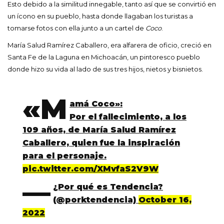
Esto debido a la similitud innegable, tanto así que se convirtió en
un ícono en su pueblo, hasta donde llagaban los turistas a
tomarse fotos con ella junto a un cartel de
Coco
.
María Salud Ramírez Caballero, era alfarera de oficio, creció en
Santa Fe de la Laguna en Michoacán, un pintoresco pueblo
donde hizo su vida al lado de sus tres hijos, nietos y bisnietos.
«M
amá Coco»:
Por el fallecimiento, a los
109 años, de María Salud Ramírez
Caballero, quien fue la inspiración
para el personaje.
pic.twitter.com/XMvfaS2V9W
—
¿Por qué es Tendencia?
(@porktendencia)
October 16,
2022