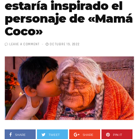
estaría inspirado el
personaje de «Mamá
Coco»
LEAVE A COMMENT
OCTUBRE 19, 2022
SHARE
TWEET
SHARE
PIN IT