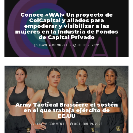
Conoce «WAI» Un proyecto de
ColCapital y aliados para
empoderar y visibilizar a las
mujeres en la Industria de Fondos
de Capital Privado
LEAVE A COMMENT
JULIO 7, 2022
Army Tactical Brassiere el sostén
en el que trabaja ejército de
EE.UU
LEAVE A COMMENT
OCTUBRE 19, 2022