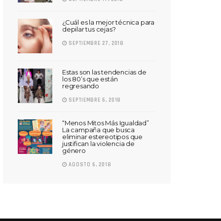
¿Cuál es la mejor técnica para
depilar tus cejas?
SEPTIEMBRE 27, 2018
Estas son las tendencias de
los 80’s que están
regresando
SEPTIEMBRE 6, 2018
“Menos Mitos Más Igualdad”
La campaña que busca
eliminar estereotipos que
justifican la violencia de
género
AGOSTO 6, 2018