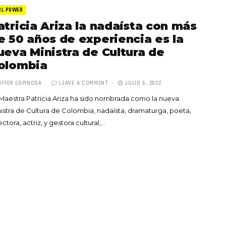
RL POWER
atricia Ariza la nadaísta con más
e 50 años de experiencia es la
ueva Ministra de Cultura de
olombia
Totó la Momposina: el
IFFER ESPINOSA
LEAVE A COMMENT
JULIO 6, 2022
adiós a la gran
Maestra Patricia Ariza ha sido nombrada como la nueva
cantadora que llevó la
istra de Cultura de Colombia, nadaísta, dramaturga, poeta,
raíces colombianas al
ectora, actriz, y gestora cultural,…
mundo a través de su
tas», el nuevo
música
llo de Hendrix y
MAYO 21, 2026
un himno por la
de las mujeres
A COMMENT
FEBRERO 16, 2023