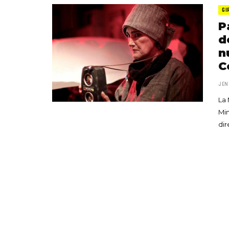
GI
P
d
n
C
JEN
La 
Min
dir
«Boni
senci
Goyo 
vida 
LEAVE 