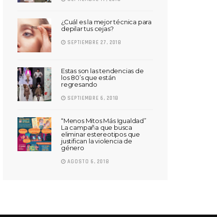
¿Cuál es la mejor técnica para
depilar tus cejas?
SEPTIEMBRE 27, 2018
Estas son las tendencias de
los 80’s que están
regresando
SEPTIEMBRE 6, 2018
“Menos Mitos Más Igualdad”
La campaña que busca
eliminar estereotipos que
justifican la violencia de
género
AGOSTO 6, 2018