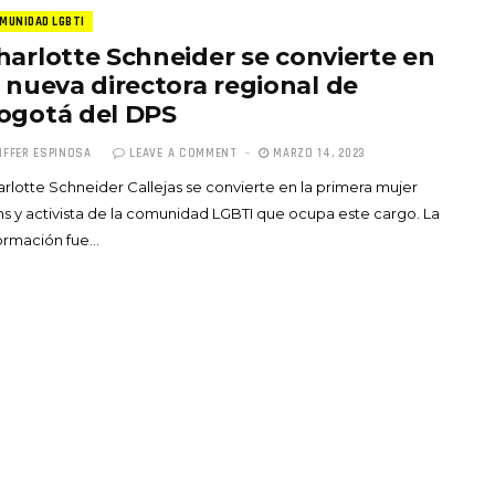
MUNIDAD LGBTI
harlotte Schneider se convierte en
a nueva directora regional de
ogotá del DPS
IFFER ESPINOSA
LEAVE A COMMENT
MARZO 14, 2023
Totó la Momposina: el
rlotte Schneider Callejas se convierte en la primera mujer
adiós a la gran
ns y activista de la comunidad LGBTI que ocupa este cargo. La
cantadora que llevó la
ormación fue…
raíces colombianas al
mundo a través de su
tas», el nuevo
música
llo de Hendrix y
MAYO 21, 2026
un himno por la
de las mujeres
A COMMENT
FEBRERO 16, 2023