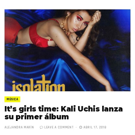
MÚSICA
It’s girls time: Kali Uchis lanza
su primer álbum
ALEJANDRA MARÍN
LEAVE A COMMENT
ABRIL 17, 2018