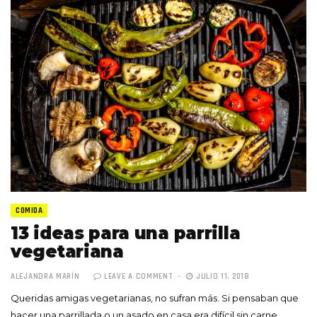
COMIDA
13 ideas para una parrilla
vegetariana
ALEJANDRA MARÍN
LEAVE A COMMENT
JULIO 11, 2018
Queridas amigas vegetarianas, no sufran más. Si pensaban que
hacer una parrillada o un asado en casa era difícil sin carne,