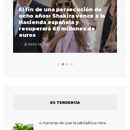
El fin de una persecución de
a
ocho años: Shakira vence a la
La
as
Hacienda española y
se
 a
recuperará 60 millones de
pr
euros
en
MAYO 18, 2026
L
ES TENDENCIA
4 maneras de usar la sábila/Aloe Vera