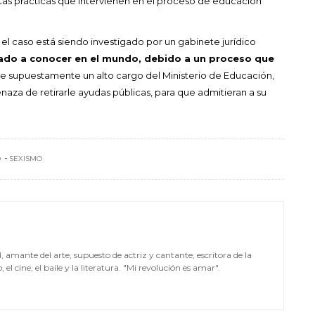
tas prácticas que intervienen en el proceso de educación
,
el caso está siendo investigado por un gabinete jurídico
dado a conocer en el mundo, debido a un proceso que
e supuestamente un alto cargo del Ministerio de Educación,
naza de retirarle ayudas públicas, para que admitieran a su
O
SEXISMO
mante del arte, supuesto de actriz y cantante, escritora de la
el cine, el baile y la literatura. "Mi revolución es amar".