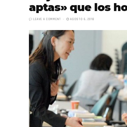
aptas» que los 
LEAVE A COMMENT
AGOSTO 6, 2018
«Boni
senci