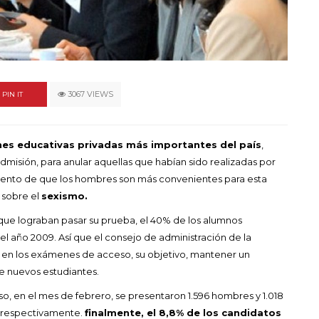
un himno por la
de las mujeres
A COMMENT
FEBRERO 16, 2023
3067 VIEWS
PIN IT
ones educativas privadas más importantes del país
,
dmisión, para anular aquellas que habían sido realizadas por
umento de que los hombres son más convenientes para esta
 sobre el
sexismo.
 que lograban pasar su prueba, el 40% de los alumnos
l año 2009. Así que el consejo de administración de la
s en los exámenes de acceso, su objetivo, mantener un
e nuevos estudiantes.
o, en el mes de febrero, se presentaron 1.596 hombres y 1.018
, respectivamente.
finalmente, el 8,8% de los candidatos