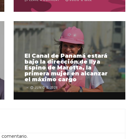
LEAVE A COMMENT
JULIO 5, 2022
El Canal de Panamá estará
bajo la dirección de Ilya
Espino de Marotta, la
primera mujer en alcanzar
el máximo cargo
JUNIO 3, 2026
n comentario.