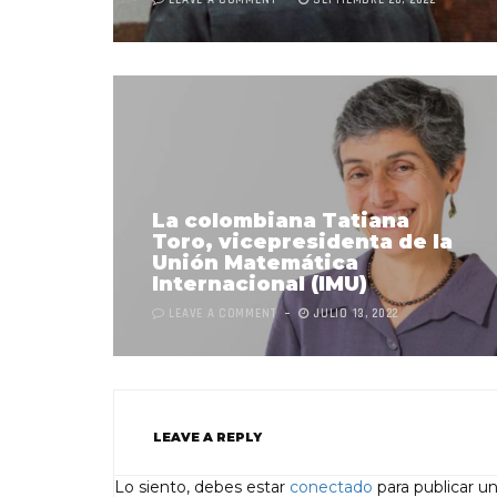
LEAVE A COMMENT
SEPTIEMBRE 20, 2022
La colombiana Tatiana
Toro, vicepresidenta de la
Unión Matemática
Internacional (IMU)
LEAVE A COMMENT
JULIO 13, 2022
LEAVE A REPLY
Lo siento, debes estar
conectado
para publicar u