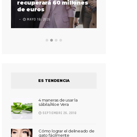
sorda en ac
recuperará 60 millones
Súper Bow
de euros
LEAVE A COMMEN
MAYO 18, 2026
ES TENDENCIA
4 maneras de usar la
sábila/Aloe Vera
SEPTIEMBRE 26, 2018
Cómo lograr el delineado de
gato fácilmente