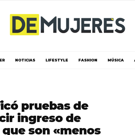
ER
NOTICIAS
LIFESTYLE
FASHION
MÚSICA
ficó pruebas de
cir ingreso de
a que son «menos