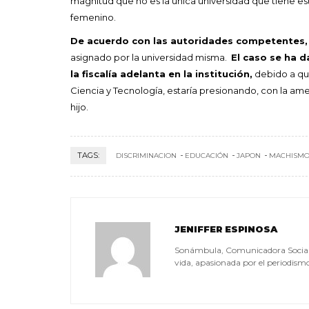
magnitud que no es la única universidad que tiene es
femenino.
De acuerdo con las autoridades competentes
asignado por la universidad misma.
El caso se ha 
la fiscalía adelanta en la institución,
debido a qu
Ciencia y Tecnología, estaría presionando, con la ame
hijo.
TAGS:
DISCRIMINACION
EDUCACIÓN
JAPON
MACHISM
JENIFFER ESPINOSA
Sonámbula, Comunicadora Social, a
vida, apasionada por el periodismo, 