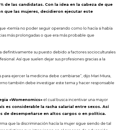
% de las candidatas. Con la idea en la cabeza de que
 que las mujeres, decidieron ejecutar este
ue «temía no poder seguir operando como lo hacía si había
cias más prolongadas o que era más probable que
a definitivamente su puesto debido a factores socioculturales
ofesional. Así que suelen dejar sus profesiones gracias a la
 para ejercer la medicina debe cambiarse”, dijo Mari Miura,
bierno también debe investigar este tema y hacer responsable
ategia «Womenomics»
el cual busca incentivar una mayor
aís es considerable la racha salarial entre sexos. Así
s de desempeñarse en altos cargos o en política.
rma que la discriminación hacía la mujer sigue siendo de tal