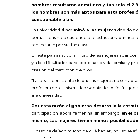
hombres resultaron admitidos y tan solo el 2,9
los hombres son más aptos para esta profesión
cuestionable plan.
La universidad
discriminó a las mujeres
debido a q
demasiadas médicas, dado que éstas tomaban licen
renunciaran por sus familias».
En este país asiático la mitad de las mujeres abandon
y a las dificultades para coordinar la vida familiar y pr
presión del matrimonio e hijos.
“La idea inconsciente de que las mujeres no son aptas
profesora de la Universidad Sophia de Tokio. “El go
a la universidad”.
Por esta razón el gobierno desarrolla la estr
participación laboral femenina, sin embargo,
en el p
mismo, Las mujeres tienen menos posibilidade
El caso ha dejado mucho de qué hablar, incluso se afi