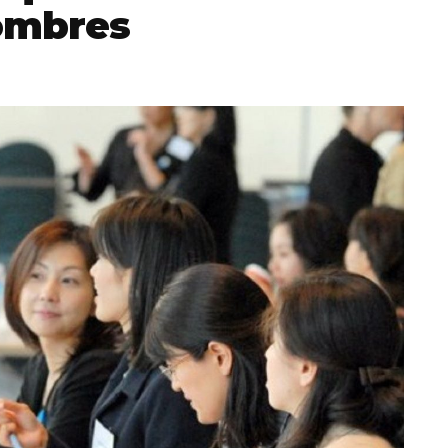
hombres
Totó la Momposina: el
adiós a la gran
cantadora que llevó la
raíces colombianas al
mundo a través de su
tas», el nuevo
música
llo de Hendrix y
MAYO 21, 2026