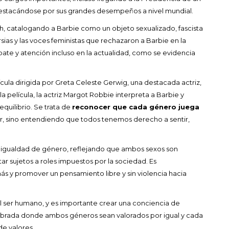
 destacándose por sus grandes desempeños a nivel mundial.
h, catalogando a Barbie como un objeto sexualizado, fascista
ias y las voces feministas que rechazaron a Barbie en la
te y atención incluso en la actualidad, como se evidencia
ula dirigida por Greta Celeste Gerwig, una destacada actriz,
a película, la actriz Margot Robbie interpreta a Barbie y
quilibrio. Se trata de
reconocer que cada género juega
ir, sino entendiendo que todos tenemos derecho a sentir,
a igualdad de género, reflejando que ambos sexos son
tar sujetos a roles impuestos por la sociedad. Es
ás y promover un pensamiento libre y sin violencia hacia
 ser humano, y es importante crear una conciencia de
librada donde ambos géneros sean valorados por igual y cada
de valores.