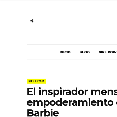
INICIO
BLOG
GIRL POW
GIRL POWER
El inspirador men
empoderamiento e
Barbie