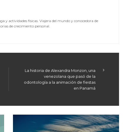
yoga y actividades físicas. Viajera del mundo y conocedora de
orias de crecimiento personal.
La historia de Alexandra Monzon, una
venezolana que pasó de la
odontología a la animación de fiestas
en Panamá