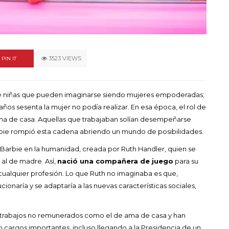
un himno por la
de las mujeres
A COMMENT
FEBRERO 16, 2023
3523 VIEWS
PIN IT
 de niñas que pueden imaginarse siendo mujeres empoderadas;
ños sesenta la mujer no podía realizar. En esa época, el rol de
o ama de casa. Aquellas que trabajaban solían desempeñarse
rbie rompió esta cadena abriendo un mundo de posibilidades.
de Barbie en la humanidad, creada por Ruth Handler, quien se
s al de madre. Así,
nació una compañera de juego
para su
alquier profesión. Lo que Ruth no imaginaba es que,
onaría y se adaptaría a las nuevas características sociales,
s trabajos no remunerados como el de ama de casa y han
argos importantes, incluso llegando a la Presidencia de un