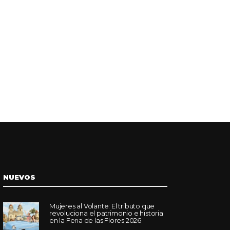
NUEVOS
Mujeres al Volante: El tributo que
revoluciona el patrimonio e historia
en la Feria de las Flores 2026