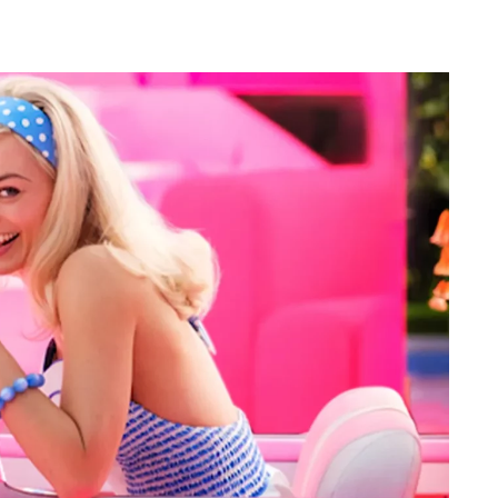
Totó la Momposina: el
adiós a la gran
cantadora que llevó la
raíces colombianas al
mundo a través de su
tas», el nuevo
música
llo de Hendrix y
MAYO 21, 2026