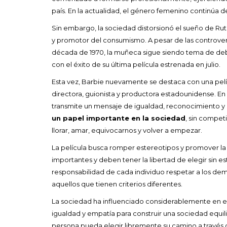
país. En la actualidad, el género femenino continúa
Sin embargo, la sociedad distorsionó el sueño de Rut
y promotor del consumismo. A pesar de las controvers
década de 1970, la muñeca sigue siendo tema de deba
con el éxito de su última película estrenada en julio.
Esta vez, Barbie nuevamente se destaca con una pelíc
directora, guionista y productora estadounidense. En l
transmite un mensaje de igualdad, reconocimiento y e
un papel importante en la sociedad
, sin compet
llorar, amar, equivocarnos y volver a empezar.
La película busca romper estereotipos y promover l
importantes y deben tener la libertad de elegir sin es
responsabilidad de cada individuo respetar a los dem
aquellos que tienen criterios diferentes.
La sociedad ha influenciado considerablemente en el
igualdad y empatía para construir una sociedad equi
persona pueda elegir libremente su camino a través 