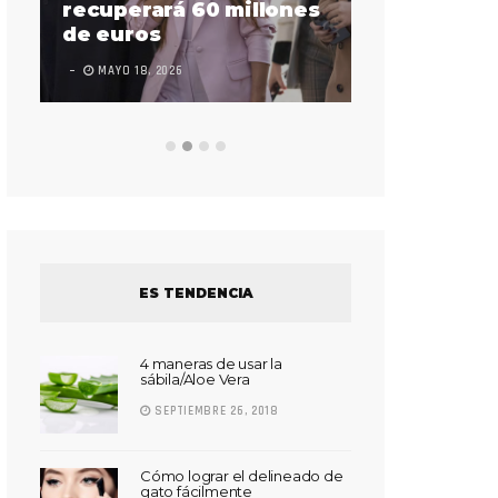
sorda en ac
recuperará 60 millones
Súper Bow
de euros
LEAVE A COMMEN
MAYO 18, 2026
ES TENDENCIA
4 maneras de usar la
sábila/Aloe Vera
SEPTIEMBRE 26, 2018
Cómo lograr el delineado de
gato fácilmente