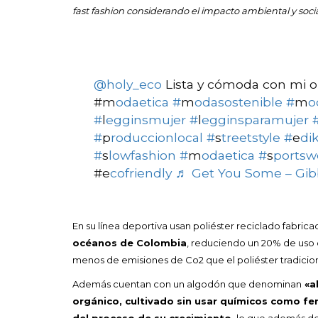
fast fashion considerando el impacto ambiental y soci
@holy_eco
Lista y cómoda con mi ou
#m
odaetica #
m
odasostenible #
m
o
#
l
egginsmujer #
l
egginsparamujer 
#
p
roduccionlocal #
s
treetstyle #
e
di
#
s
lowfashion #
m
odaetica #
s
portsw
#e
cofriendly
♬ Get You Some – Gib
En su línea deportiva usan poliéster reciclado fabrica
océanos de Colombia
, reduciendo un 20% de uso 
menos de emisiones de Co2 que el poliéster tradicion
Además cuentan con un algodón que denominan
«a
orgánico, cultivado sin usar químicos como fer
del proceso de su crecimiento,
lo que además de 