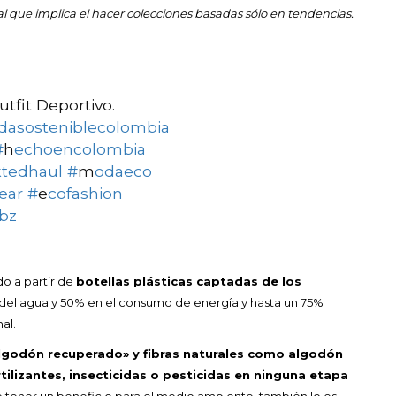
al que implica el hacer colecciones basadas sólo en tendencias.
tfit Deportivo.
dasosteniblecolombia
#
h
echoencolombia
ktedhaul #
m
odaeco
ear #
e
cofashion
bz
do a partir de
botellas plásticas captadas de los
del agua y 50% en el consumo de energía y hasta un 75%
al.
lgodón recuperado» y fibras naturales como algodón
tilizantes, insecticidas o pesticidas en ninguna etapa
tener un beneficio para el medio ambiente, también lo es