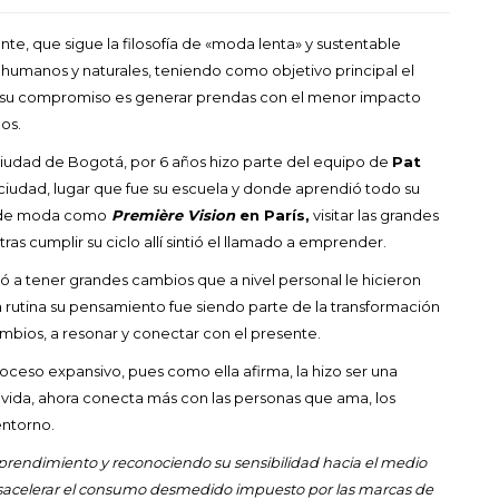
te, que sigue la filosofía de «moda lenta» y sustentable
 humanos y naturales, teniendo como objetivo principal el
, su compromiso es generar prendas con el menor impacto
dos.
iudad de Bogotá, por 6 años hizo parte del equipo de
Pat
 ciudad, lugar que fue su escuela y donde aprendió todo su
as de moda como
Première Vision
en París,
visitar las grandes
as cumplir su ciclo allí sintió el llamado a emprender.
 a tener grandes cambios que a nivel personal le hicieron
a rutina su pensamiento fue siendo parte de la transformación
ambios, a resonar y conectar con el presente.
ceso expansivo, pues como ella afirma, la hizo ser una
vida, ahora conecta más con las personas que ama, los
entorno.
prendimiento y reconociendo su sensibilidad hacia el medio
sacelerar el consumo desmedido impuesto por las marcas de