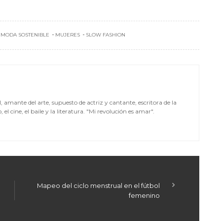
MODA SOSTENIBLE
MUJERES
SLOW FASHION
mante del arte, supuesto de actriz y cantante, escritora de la
el cine, el baile y la literatura. "Mi revolución es amar".
Mapeo del ciclo menstrual en el fútbol
femenino