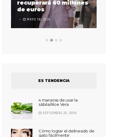
sorda en ac
recuperará 60 millones
Súper Bow
de euros
LEAVE A COMMEN
MAYO 18, 2026
ES TENDENCIA
4 maneras de usar la
sábila/Aloe Vera
SEPTIEMBRE 26, 2018
Cómo lograr el delineado de
gato fácilmente