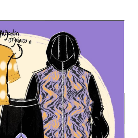
Totó la Momposina: el
adiós a la gran
cantadora que llevó la
raíces colombianas al
mundo a través de su
tas», el nuevo
música
llo de Hendrix y
MAYO 21, 2026