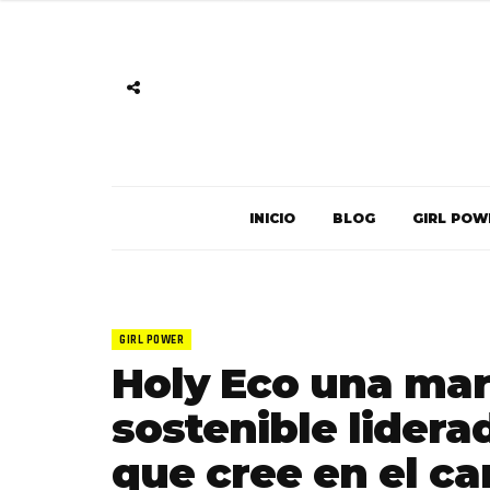
INICIO
BLOG
GIRL POW
GIRL POWER
Holy Eco una mar
sostenible lidera
que cree en el c