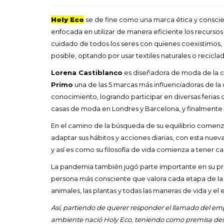
Holy Eco
se de fine como una marca ética y conscien
enfocada en utilizar de manera eficiente los recursos
cuidado de todos los seres con quienes coexistimos
posible, optando por usar textiles naturales o recicla
Lorena Castiblanco
es diseñadora de moda de la c
Primo
una de las 5 marcas más influenciadoras de la
conocimiento, logrando participar en diversas feri
casas de moda en Londres y Barcelona, y finalmente tr
En el camino de la búsqueda de su equilibrio comenzó
adaptar sus hábitos y acciones diarias, con esta nuev
y así es como su filosofía de vida comienza a tener c
La pandemia también jugó parte importante en su pro
persona más consciente que valora cada etapa de la 
animales, las plantas y todas las maneras de vida y el 
Así, partiendo de querer responder el llamado del em
ambiente nació Holy Eco, teniendo como premisa de