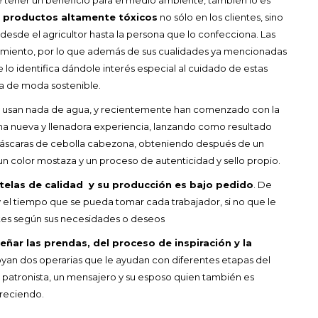
de productos altamente tóxicos
no sólo en los clientes, sino
desde el agricultor hasta la persona que lo confecciona. Las
imiento, por lo que además de sus cualidades ya mencionadas
 lo identifica dándole interés especial al cuidado de estas
a de moda sostenible.
o usan nada de agua, y recientemente han comenzado con la
una nueva y llenadora experiencia, lanzando como resultado
cáscaras de cebolla cabezona, obteniendo después de un
un color mostaza y un proceso de autenticidad y sello propio.
telas de calidad y su producción es bajo pedido
. De
 el tiempo que se pueda tomar cada trabajador, si no que le
stes según sus necesidades o deseos
eñar las prendas, del proceso de inspiración y la
oyan dos operarias que le ayudan con diferentes etapas del
patronista, un mensajero y su esposo quien también es
creciendo.