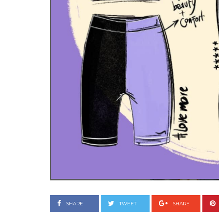
Goyo 
vida 
LEAVE 
SHARE
TWEET
SHARE