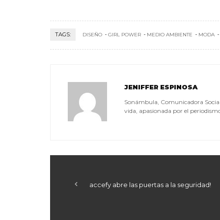
TAGS:
DISEÑO
GIRL POWER
MEDIO AMBIENTE
MODA
JENIFFER ESPINOSA
Sonámbula, Comunicadora Social, a
vida, apasionada por el periodismo, 
accefy abre las puertas a la seguridad!