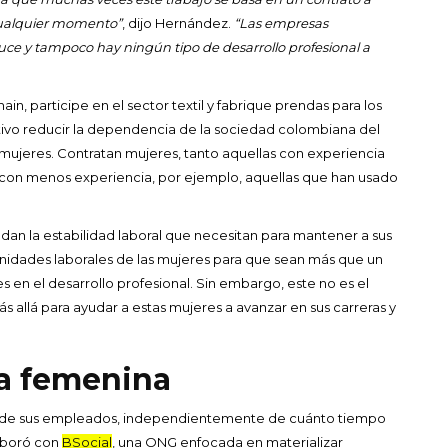
cualquier momento”
, dijo Hernández.
“Las empresas
e y tampoco hay ningún tipo de desarrollo profesional a
n, participe en el sector textil y fabrique prendas para los
ivo reducir la dependencia de la sociedad colombiana del
mujeres. Contratan mujeres, tanto aquellas con experiencia
as con menos experiencia, por ejemplo, aquellas que han usado
ndan la estabilidad laboral que necesitan para mantener a sus
nidades laborales de las mujeres
para que sean más que un
 en el desarrollo profesional. Sin embargo, este no es el
 allá para ayudar a estas mujeres a avanzar en sus carreras y
va femenina
les de sus empleados, independientemente de cuánto tiempo
laboró con
BSocial
, una ONG enfocada en materializar