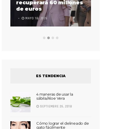
sorda en ac
recuperará 60 millones
Súper Bow
de euros
LEAVE A COMMEN
MAYO 18, 2026
ES TENDENCIA
4 maneras de usar la
sábila/Aloe Vera
SEPTIEMBRE 26, 2018
Cómo lograr el delineado de
gato fácilmente