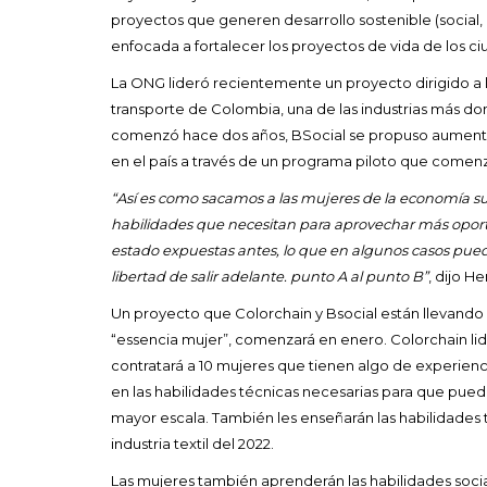
proyectos que generen desarrollo sostenible (social
enfocada a fortalecer los proyectos de vida de los 
La ONG lideró recientemente un proyecto dirigido a l
transporte de Colombia, una de las industrias más d
comenzó hace dos años, BSocial se propuso aumenta
en el país a través de un programa piloto que comen
“Así es como sacamos a las mujeres de la economía s
habilidades que necesitan para aprovechar más opor
estado expuestas antes, lo que en algunos casos pued
libertad de salir adelante. punto A al punto B”
, dijo H
Un proyecto que Colorchain y Bsocial están llevando a
“essencia mujer”, comenzará en enero. Colorchain lid
contratará a 10 mujeres que tienen algo de experienc
en las habilidades técnicas necesarias para que pued
mayor escala. También les enseñarán las habilidades 
industria textil del 2022.
Las mujeres también aprenderán las habilidades socia