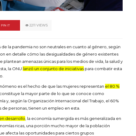
un himno por la
de las mujeres
A COMMENT
FEBRERO 16, 2023
2211 VIEWS
PIN IT
s de la pandemia no son neutrales en cuanto al género, según
ron en detalle cómo las desigualdades de género existentes
e plantean amenazas únicas para los medios de vida, la salud y
esta, la ONU
lanzó un conjunto de iniciativas
para combatir esta
o.
fenómeno es el hecho de que las mujeres representan
el 80 %
constituye la mayor parte de lo que se conoce como
a y, según la Organización Internacional del Trabajo, el 60%
es de personas, tienen un empleo en esta.
en desarrollo
, la economía sumergida es más generalizada en
nomías ricas, una porción mucho mayor de la población
ue afecta las oportunidades para ciertos grupos