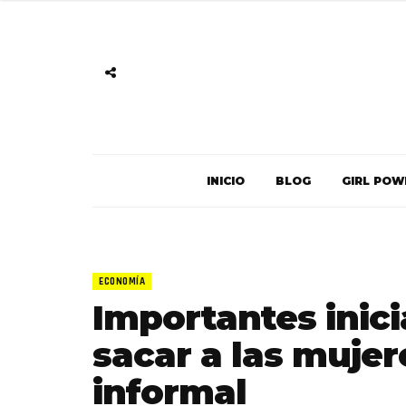
INICIO
BLOG
GIRL POW
ECONOMÍA
Importantes inic
sacar a las muje
informal