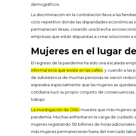
demográficos.
La discriminación en la contratación lleva a las familias
ciclo repetitivo donde las disparidades económicas s
permanecen ilesas, creando una brecha socioeconómic
empresas que están dispuestas a crear soluciones a 
Mujeres en el lugar de
El regreso de la pandemia ha sido una escalada empi
informal es la que existe en las calles
, y cuando a las 
de subsistencia de muchas personas se vieron reduc
esperaba especialmente que las mujeres se quedaran e
cotidiana tuvo su propio conjunto de consecuencias, l
trabajo.
La investigación de ONU
muestra que más mujeres qu
pandemia. Muchas enfrentaron la carga de cuidado a
mujeres registrando 512 billones de horas adicionale
más mujeres permanecieran fuera del mercado labor