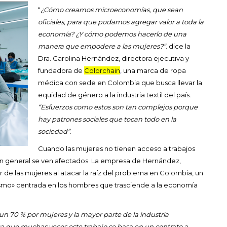
“
¿Cómo creamos microeconomías, que sean
oficiales, para que podamos agregar valor a toda la
economía? ¿Y cómo podemos hacerlo de una
manera que empodere a las mujeres?”
. dice la
Dra. Carolina Hernández, directora ejecutiva y
fundadora de
Colorchain
, una marca de ropa
médica con sede en Colombia que busca llevar la
equidad de género a la industria textil del país.
“Esfuerzos como estos son tan complejos porque
hay patrones sociales que tocan todo en la
sociedad”
.
Cuando las mujeres no tienen acceso a trabajos
d en general se ven afectados. La empresa de Hernández,
 de las mujeres al atacar la raíz del problema en Colombia, un
ismo» centrada en los hombres que trasciende a la economía
un 70 % por mujeres y la mayor parte de la industria
a que muchas veces este trabajo se basa en un contrato a