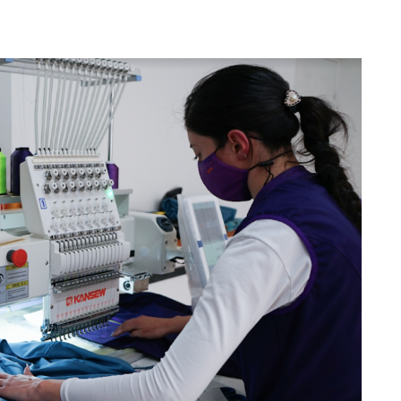
Totó la Momposina: el
adiós a la gran
cantadora que llevó la
raíces colombianas al
mundo a través de su
tas», el nuevo
música
llo de Hendrix y
MAYO 21, 2026