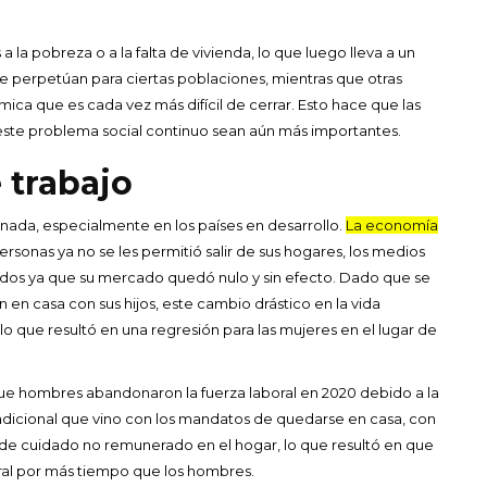
 a la pobreza o a la falta de vivienda, lo que luego lleva a un
e perpetúan para ciertas poblaciones, mientras que otras
a que es cada vez más difícil de cerrar. Esto hace que las
este problema social continuo sean aún más importantes.
 trabajo
nada, especialmente en los países en desarrollo.
La economía
personas ya no se les permitió salir de sus hogares, los medios
idos ya que su mercado quedó nulo y sin efecto. Dado que se
n casa con sus hijos, este cambio drástico en la vida
o que resultó en una regresión para las mujeres en el lugar de
e hombres abandonaron la fuerza laboral en 2020 debido a la
dicional que vino con los mandatos de quedarse en casa, con
s de cuidado no remunerado en el hogar, lo que resultó en que
al por más tiempo que los hombres.