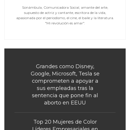
Sonámbula, Comunicadora Social, amante del arte,
supuesto de actriz y cantante, escritora de la vida,
apasionada por el periodismo, el cine, el baile y la literatura.
"Mi revolución es amar".
Grandes como Disney,
Google, Microsoft, Tesla se
comprometen a apoyar a
sus empleadas tras la
sentencia que pone fin al
aborto en EEUU
Top 20 Mujeres de Color
Líderes Empresariales en