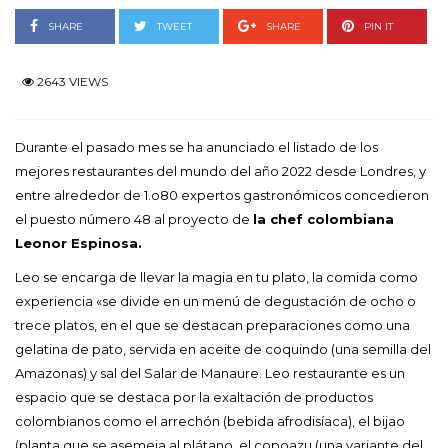
SHARE
TWEET
SHARE
PIN IT
2643 VIEWS
Durante el pasado mes se ha anunciado el listado de los
mejores restaurantes del mundo del año 2022 desde Londres, y
entre alrededor de 1.o80 expertos gastronómicos concedieron
el puesto número 48 al proyecto de
la chef colombiana
Leonor Espinosa.
Leo se encarga de llevar la magia en tu plato, la comida como
experiencia «se divide en un menú de degustación de ocho o
trece platos, en el que se destacan preparaciones como una
gelatina de pato, servida en aceite de coquindo (una semilla del
Amazonas) y sal del Salar de Manaure. Leo restaurante es un
espacio que se destaca por la exaltación de productos
colombianos como el arrechón (bebida afrodisíaca), el bijao
(planta que se asemeja al plátano, el copoazu (una variante del