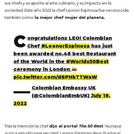
sus chefs y su aporte al arte culinario, y su impacto en la
sociedad. Este año 2022 la chef Leonor Espinosa fue reconocida
también como
la mejor chef mujer del planeta.
C
ongratulations LEO! Colombian
Chef
#LeonorEspinosa
has just
been awarded no.48 best Restaurant
of the World in the
#Worlds50Best
ceremony in London
pic.twitter.com/d8PHkTTWaW
—
Colombian Embassy UK
(@ColombianEmbUK)
July 18,
2022
Tras la mención la chef
dijo al portal
The 50 Best
.“Aunque
nunca estudió para ser chef, Leonor Espinosa lleva 15 años al