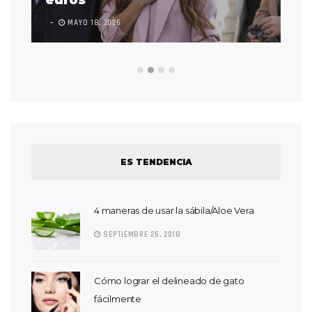
MAYO 18, 2026
L
ES TENDENCIA
4 maneras de usar la sábila/Aloe Vera
SEPTIEMBRE 26, 2018
Cómo lograr el delineado de gato
fácilmente