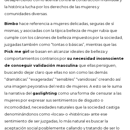
la histórica lucha por los derechos de las mujeres y
comunidades diversas.
Bimbo
hace referencia a mujeres delicadas, seguras de sí
mismas, y asociadas con la típica belleza de mujer rubia que
cumple con los cánones de belleza impuestos por la sociedad,
juzgadas también como “tontas o básicas”, mientras que las
Pick me girl
se basan en alcanzar ideales de belleza y
comportamientos contrarios por
su necesidad inconsciente
de conseguir validación masculina
que ellas persiguen,
buscando dejar claro que ellas no son como las demás
“dramáticas” “exageradas” “sensibles” “vanidosas” creando así
una imagen peyorativa del resto de mujeres. A esto se le suma
la narrativa del
gaslighting
como una forma de censurar a las
mujeres por expresar sus sentimientos de disgusto o
incomodidad, necesidades naturales que la sociedad castiga
denominándonos como «locas» o «histéricas» ante ese
sentimiento de ser juzgadas, lo más natural es buscar la
aceptación social posiblemente callando y tratando de ser lo