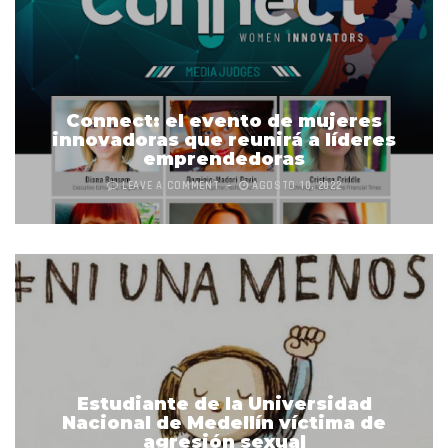
Connect: el evento de mujeres
innovadoras que reunirá a líderes
emprendedoras
LEAVE A COMMENT
AGOSTO 10, 2022
Estudiante de la Universidad
Nacional de Medellín víctima de
agresión sexual