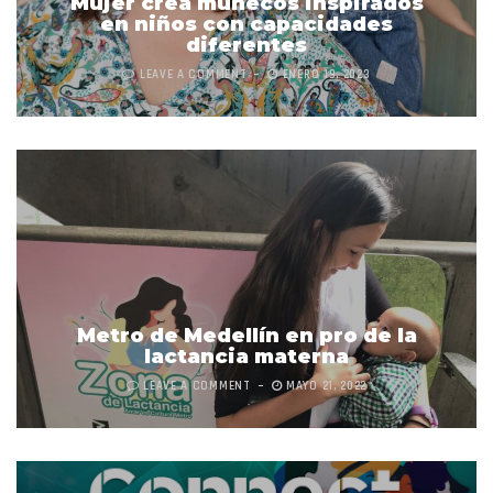
Mujer crea muñecos inspirados
en niños con capacidades
diferentes
LEAVE A COMMENT
ENERO 19, 2023
Metro de Medellín en pro de la
lactancia materna
LEAVE A COMMENT
MAYO 21, 2022