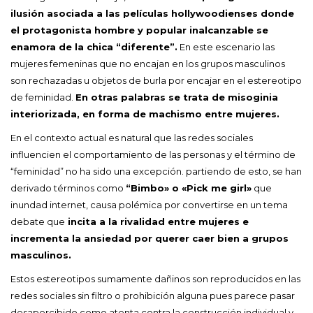
ilusión asociada a las películas hollywoodienses donde
el protagonista hombre y popular inalcanzable se
enamora de la chica “diferente”.
En este escenario las
mujeres femeninas que no encajan en los grupos masculinos
son rechazadas u objetos de burla por encajar en el estereotipo
de feminidad.
En otras palabras se trata de misoginia
interiorizada, en forma de machismo entre mujeres.
En el contexto actual es natural que las redes sociales
influencien el comportamiento de las personas y el término de
“feminidad” no ha sido una excepción. partiendo de esto, se han
derivado términos como
“Bimbo» o «Pick me girl»
que
inundad internet, causa polémica por convertirse en un tema
debate que
incita a la rivalidad entre mujeres e
incrementa la ansiedad por querer caer bien a grupos
masculinos.
Estos estereotipos sumamente dañinos son reproducidos en las
redes sociales sin filtro o prohibición alguna pues parece pasar
desapercibido como atenta contra la construcción individual y