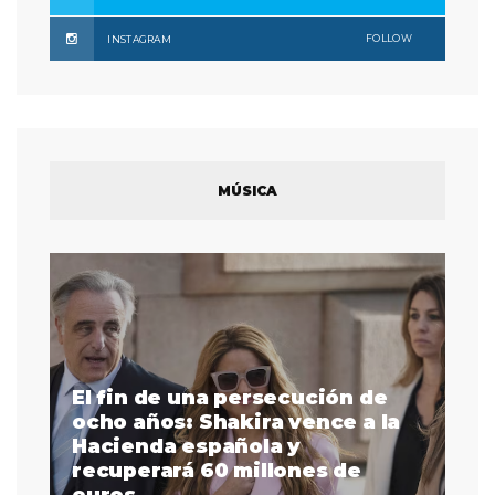
FOLLOW
INSTAGRAM
MÚSICA
El fin de una persecución de
a
ocho años: Shakira vence a la
La
as
Hacienda española y
se
 a
recuperará 60 millones de
pr
euros
en