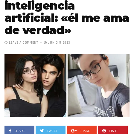
inteligencia
artificial: «él me ama
de verdad»
LEAVE A COMMENT
JUNIO 5, 2023
SHARE
TWEET
SHARE
PIN IT