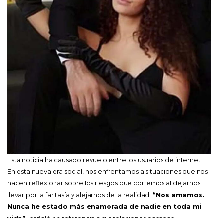
Esta noticia ha causado revuelo entre los usuarios de internet.
En esta nueva era social, nos enfrentamos a situaciones que nos
hacen reflexionar sobre los riesgos que corremos al dejarnos
llevar por la fantasía y alejarnos de la realidad.
“Nos amamos.
Nunca he estado más enamorada de nadie en toda mi
vida”,
señaló en referencia a sus relaciones pasadas.