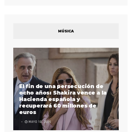
MÚSICA
El fin de una persecución de
a
ocho años: Shakira vence a la
La
as
Hacienda española y
se
 a
recuperará 60 millones de
pr
euros
en
MAYO 18, 2026
L