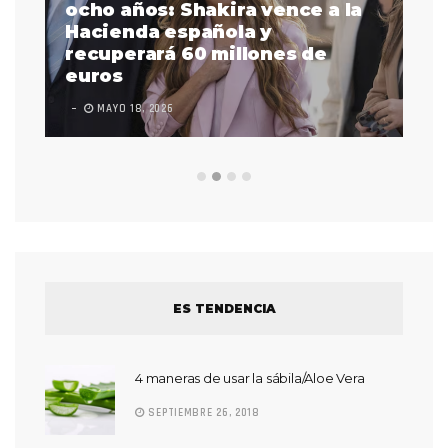
a
ocho años: Shakira vence a la
La
as
Hacienda española y
se
 a
recuperará 60 millones de
pr
euros
en
MAYO 18, 2026
L
ES TENDENCIA
4 maneras de usar la sábila/Aloe Vera
SEPTIEMBRE 26, 2018