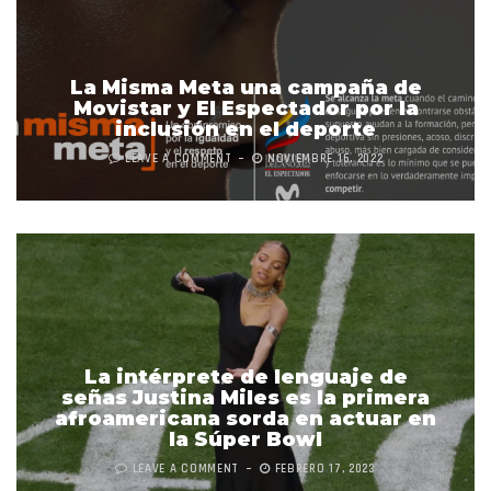
La Misma Meta una campaña de
Movistar y El Espectador por la
inclusión en el deporte
LEAVE A COMMENT
NOVIEMBRE 16, 2022
La intérprete de lenguaje de
señas Justina Miles es la primera
afroamericana sorda en actuar en
la Súper Bowl
LEAVE A COMMENT
FEBRERO 17, 2023