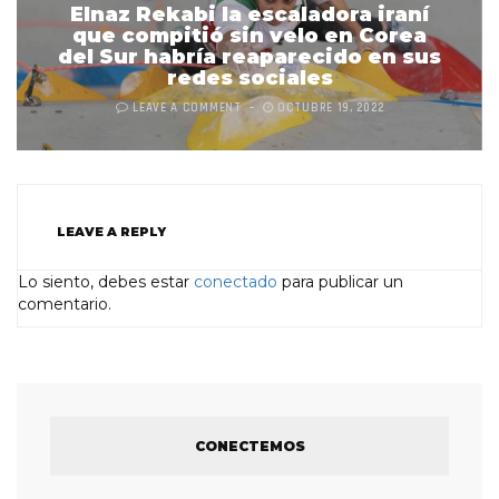
Elnaz Rekabi la escaladora iraní
que compitió sin velo en Corea
del Sur habría reaparecido en sus
redes sociales
LEAVE A COMMENT
OCTUBRE 19, 2022
LEAVE A REPLY
Lo siento, debes estar
conectado
para publicar un
comentario.
CONECTEMOS