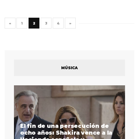
«
1
2
3
4
»
MÚSICA
de
a la
La intérprete de lenguaje de