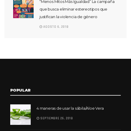
“Menos Mitos Más Igualdad” La campaña
que busca eliminar estereotipos que
justifican la violencia de género
AGOSTO 6, 2018
POPULAR
4 maneras de usar la sábila/Aloe Vera
SEPTIEMBRE 26, 2018