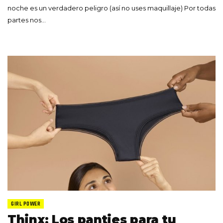
noche es un verdadero peligro (así no uses maquillaje) Por todas
partes nos…
GIRL POWER
Thinx: Los panties para tu