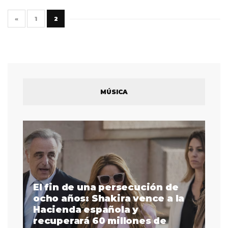
«
1
2
MÚSICA
El fin de una persecución de
a
ocho años: Shakira vence a la
La
as
Hacienda española y
se
 a
recuperará 60 millones de
pr