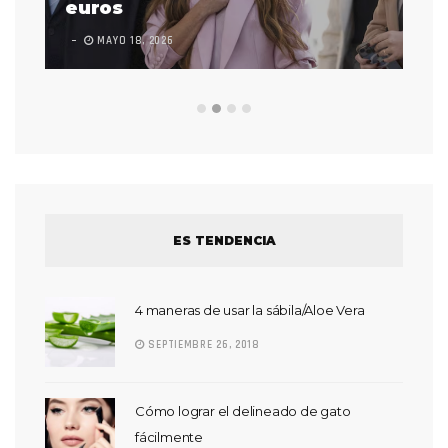
euros
en
MAYO 18, 2026
L
ES TENDENCIA
4 maneras de usar la sábila/Aloe Vera
SEPTIEMBRE 26, 2018
Cómo lograr el delineado de gato
fácilmente