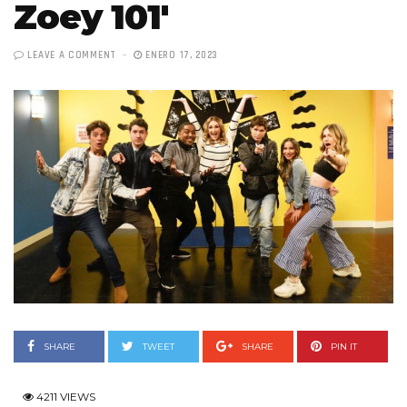
Zoey 101′
LEAVE A COMMENT
ENERO 17, 2023
SHARE
TWEET
SHARE
PIN IT
4211 VIEWS