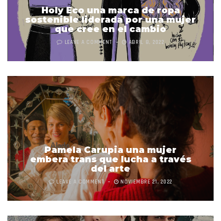
Holy Eco una marca de ropa
sostenible liderada por una mujer
que cree en el cambio
LEAVE A COMMENT
ABRIL 8, 2022
Pamela Carupia una mujer
embera trans que lucha a través
del arte
LEAVE A COMMENT
NOVIEMBRE 21, 2022