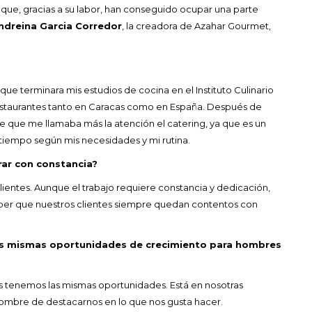
 que, gracias a su labor, han conseguido ocupar una parte
dreina Garcia Corredor
, la creadora de Azahar Gourmet,
e terminara mis estudios de cocina en el Instituto Culinario
restaurantes tanto en Caracas como en España. Después de
de que me llamaba más la atención el catering, ya que es un
 tiempo según mis necesidades y mi rutina.
rar con constancia?
ientes. Aunque el trabajo requiere constancia y dedicación,
saber que nuestros clientes siempre quedan contentos con
las mismas oportunidades de crecimiento para hombres
s tenemos las mismas oportunidades. Está en nosotras
mbre de destacarnos en lo que nos gusta hacer.