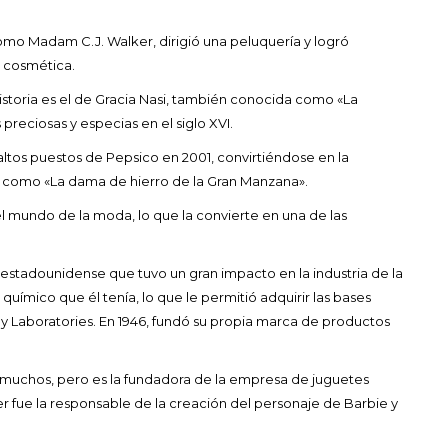
mo Madam C.J. Walker, dirigió una peluquería y logró
 cosmética.
storia es el de Gracia Nasi, también conocida como «La
reciosas y especias en el siglo XVI.
altos puestos de Pepsico en 2001, convirtiéndose en la
a como «La dama de hierro de la Gran Manzana».
el mundo de la moda, lo que la convierte en una de las
stadounidense que tuvo un gran impacto en la industria de la
uímico que él tenía, lo que le permitió adquirir las bases
y Laboratories. En 1946, fundó su propia marca de productos
muchos, pero es la fundadora de la empresa de juguetes
r fue la responsable de la creación del personaje de Barbie y