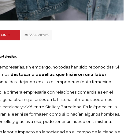
un himno por la
de las mujeres
A COMMENT
FEBRERO 16, 2023
3324 VIEWS
PIN IT
el éxito.
s empresarias, sin embargo, no todas han sido reconocidas. Si
demos
destacar a aquellas que hicieron una labor
onocidas, dejando en alto el empoderamiento femenino.
o la primera empresaria con relaciones comerciales en el
alguna otra mujer antes en la historia, al menos podemos
 catalana y vivió entre Sicilia y Barcelona. En la época en la
eran a leer ni se formasen como sí lo hacían algunos hombres.
ello y gracias a eso, pudo tener un hueco en la historia.
n labor e impacto en la sociedad en el campo de la ciencia e