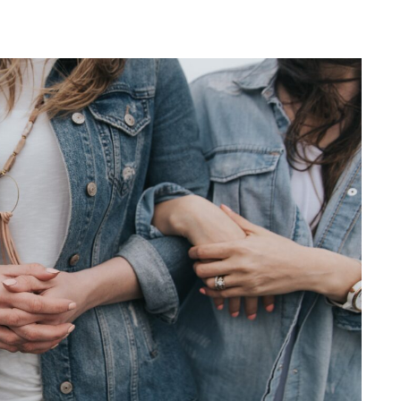
Totó la Momposina: el
adiós a la gran
cantadora que llevó la
raíces colombianas al
mundo a través de su
tas», el nuevo
música
llo de Hendrix y
MAYO 21, 2026