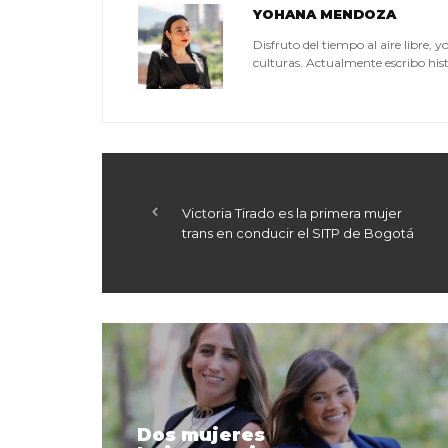
YOHANA MENDOZA
Disfruto del tiempo al aire libre, 
culturas. Actualmente escribo hist
Victoria Tirado es la primera mujer
trans en conducir el SITP de Bogotá
Dos mujeres