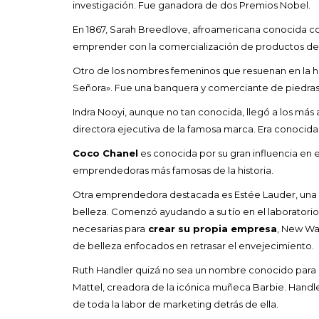
investigación. Fue ganadora de dos Premios Nobel.
En 1867, Sarah Breedlove, afroamericana conocida co
emprender con la comercialización de productos de
Otro de los nombres femeninos que resuenan en la hi
Señora». Fue una banquera y comerciante de piedras p
Indra Nooyi, aunque no tan conocida, llegó a los más 
directora ejecutiva de la famosa marca. Era conocid
Coco Chanel
es conocida por su gran influencia en 
emprendedoras más famosas de la historia.
Otra emprendedora destacada es Estée Lauder, una e
belleza. Comenzó ayudando a su tío en el laboratorio q
necesarias para
crear su propia empresa
, New Wa
de belleza enfocados en retrasar el envejecimiento.
Ruth Handler quizá no sea un nombre conocido para 
Mattel, creadora de la icónica muñeca Barbie. Handle
de toda la labor de marketing detrás de ella.