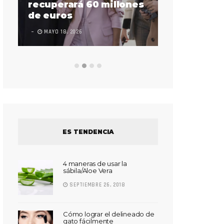
sorda en ac
recuperará 60 millones
Súper Bow
de euros
LEAVE A COMMEN
MAYO 18, 2026
ES TENDENCIA
4 maneras de usar la
sábila/Aloe Vera
SEPTIEMBRE 26, 2018
Cómo lograr el delineado de
gato fácilmente