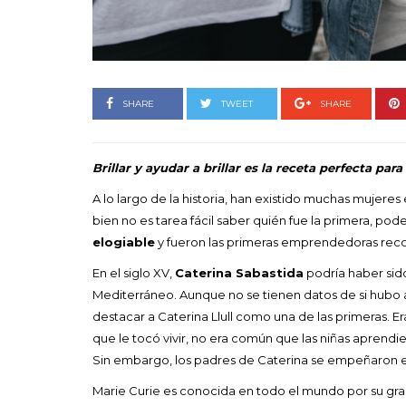
Goyo 
vida 
LEAVE 
SHARE
TWEET
SHARE
Brillar y ayudar a brillar es la receta perfecta para 
A lo largo de la historia, han existido muchas mujere
bien no es tarea fácil saber quién fue la primera, po
elogiable
y fueron las primeras emprendedoras rec
En el siglo XV,
Caterina Sabastida
podría haber sid
Mediterráneo. Aunque no se tienen datos de si hubo 
destacar a Caterina Llull como una de las primeras. Era
que le tocó vivir, no era común que las niñas aprendi
Sin embargo, los padres de Caterina se empeñaron en 
Marie Curie es conocida en todo el mundo por su gra