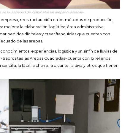
es de la sociedad de «Sabrositas las arepas cuadradas
«
 la empresa, reestructuración en los métodos de producción,
 mejorar la elaboración, logística, área administrativa,
r pedidos digitales y crear franquicias que cuentan con
decuado de las arepas.
nocimientos, experiencias, logística y un sinfín de lluvias de
Sabrositas las Arepas Cuadradas» cuenta con 15 rellenos
ncilla, la fácil, la churra, la picante, la diva y otros que tienen