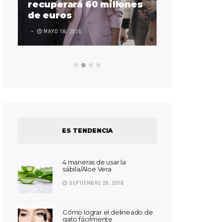
sorda en actuar en l
uperará 60 millones
Súper Bowl
euros
LEAVE A COMMENT
FEBRERO 17,
AYO 18, 2026
ES TENDENCIA
4 maneras de usar la
sábila/Aloe Vera
SEPTIEMBRE 26, 2018
Cómo lograr el delineado de
gato fácilmente