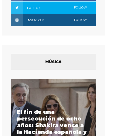
FOLLOW
TWITTER
FOLLOW
INSTAGRAM
MÚSICA
La intérprete de
in de una
lenguaje de señas
secución de ocho
Justina Miles es la
s: Shakira vence a
primera afroameric
Hacienda española y