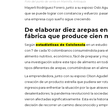
Foto del punto de venta en Marinilla, Antioquia
Mayerli Rodríguez Forero, junto a su esposo Oslo Agu
que se puede lograr con constancia y esfuerzo: pasa
una empresa cuyo sueño sigue creciendo.
De elaborar diez arepas en
fábrica que produce cien m
Según
estadísticas de Colciencia
en un estudio 
con 7 de cada 10 colombianos consumiéndola para el d
alimento nutritivo, económico, fácil de preparar y m
una investigación sobre este tipo de alimento en to
tipos diferentes de arepas, convirtiéndose en el ali
La emprendedora, junto con su esposo Olson Agudelo
creación de un producto estrella que pudiera ser ro
ingresos para enfrentar la situación por la que atra
desalentadores; la pandemia revolucionó la sociedad,
vieron afectadas significativamente. Esta es la hist
decisión de recorrer un camino desconocido y emp