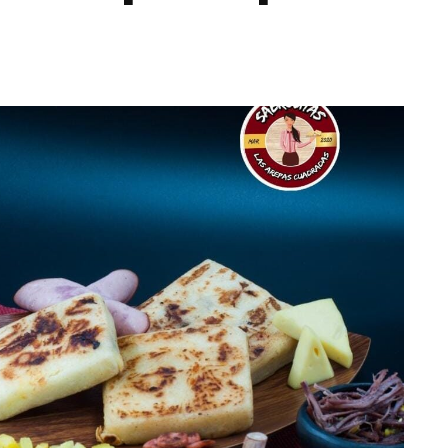
Totó la Momposina: el
adiós a la gran
cantadora que llevó las
El f
raíces colombianas al
per
mundo a través de su
nuevo
año
música
drix y
la 
MAYO 21, 2026