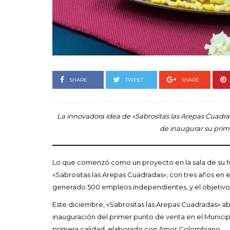
Goyo un himno 
vida de las mu
LEAVE A COMMENT
F
SHARE
TWEET
SHARE
La innovadora idea de «Sabrositas las Arepas Cuadr
de inaugurar su prim
Lo que comenzó como un proyecto en la sala de su 
«Sabrositas las Arepas Cuadradas», con tres años en 
generado 500 empleos independientes, y el objetivo 
Este diciembre, «Sabrositas las Arepas Cuadradas» abri
inauguración del primer punto de venta en el Munici
primera calidad, elaborado con Amor Colombiano.