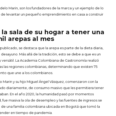
delo Marin, son los fundadores de la marca y un ejemplo de lo
r de levantar un pequeño emprendimiento en casa a construir
 la sala de su hogar a tener una
il arepas al mes
publicado, se destaca que la arepa es parte de la dieta diaria,
esayuno. Más allá de la tradición, esto se debe a que es un
uy versátil. La Academia Colombiana de Gastronomía realizó
das las regiones colombianas, determinando que existen 75
mento que une a los colombianos.
 Marin y su hijo Miguel Ángel Vásquez, comenzaron con la
tado diariamente, de consumo masivo que les permitiera tener
vesaban. En el año 2020, la humanidad pasó por momentos
 fue masiva la ola de desempleo y las fuentes de ingresos se
oria de una familia colombiana ubicada en Bogotá que tomó la
render en tiempo de pandemia.