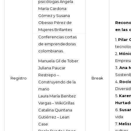
psicólogas Ángela
María Cardona
Gómez y Susana
Obesso Pérez de
Recono
Mujeres Brillantes
en las 
Conferencias cortas
1.
Pilar
de emprendedoras
tecnolo
colombianas.
2.
Móni
Empres
Manuela Gil de Tober
3.
Ana M
Juliana Paucar
Sostenib
Restrepo –
Registro
Break
4.
Rocío
Construyendo de la
Diversid
mano
5.
Karen
Laura María Benítez
Hurtad
Vargas – WikiGrillas
6.
Susa
Catalina Quintana
vida
Gutiérrez – Lean
7.
Melis
Case
cultura