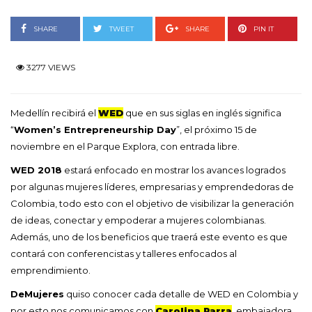
SHARE
TWEET
SHARE
PIN IT
3277 VIEWS
Medellín recibirá el
WED
que en sus siglas en inglés significa
“
Women’s Entrepreneurship Day
”, el próximo 15 de
noviembre en el Parque Explora, con entrada libre.
WED 2018
estará enfocado en mostrar los avances logrados
por algunas mujeres líderes, empresarias y emprendedoras de
Colombia, todo esto con el objetivo de visibilizar la generación
de ideas, conectar y empoderar a mujeres colombianas.
Además, uno de los beneficios que traerá este evento es que
contará con conferencistas y talleres enfocados al
emprendimiento.
DeMujeres
quiso conocer cada detalle de WED en Colombia y
por esto nos comunicamos con
Carolina Parra
, embajadora