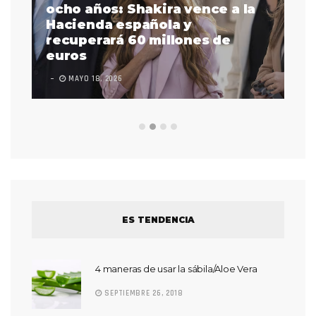
a
ocho años: Shakira vence a la
La
as
Hacienda española y
se
 a
recuperará 60 millones de
pr
euros
en
MAYO 18, 2026
L
ES TENDENCIA
4 maneras de usar la sábila/Aloe Vera
SEPTIEMBRE 26, 2018