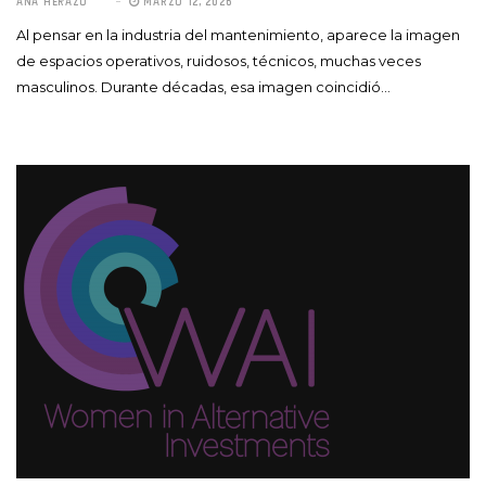
ANA HERAZO
MARZO 12, 2026
Al pensar en la industria del mantenimiento, aparece la imagen
de espacios operativos, ruidosos, técnicos, muchas veces
masculinos. Durante décadas, esa imagen coincidió…