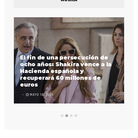
El fin de una persecución de
a
ocho años: Shakira vence a la
La
as
Hacienda española y
se
 a
recuperará 60 millones de
pr
euros
en
MAYO 18, 2026
L