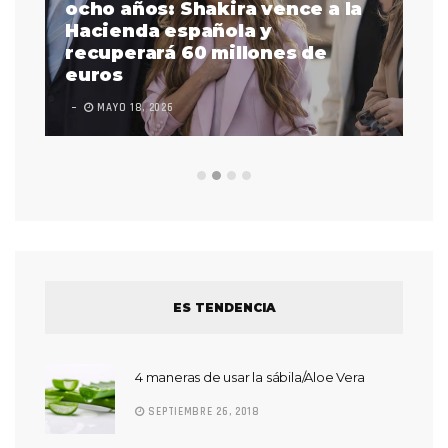
a
ocho años: Shakira vence a la
La
as
Hacienda española y
se
 a
recuperará 60 millones de
pr
euros
en
MAYO 18, 2026
L
ES TENDENCIA
4 maneras de usar la sábila/Aloe Vera
SEPTIEMBRE 26, 2018