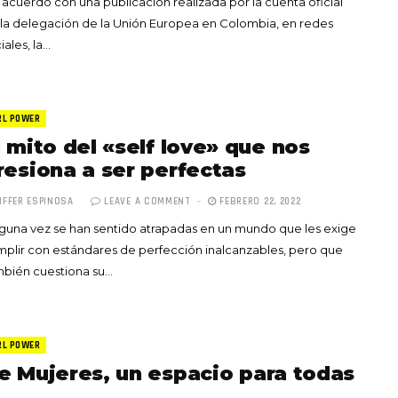
acuerdo con una publicación realizada por la cuenta oficial
la delegación de la Unión Europea en Colombia, en redes
iales, la…
RL POWER
l mito del «self love» que nos
resiona a ser perfectas
IFFER ESPINOSA
LEAVE A COMMENT
FEBRERO 22, 2022
guna vez se han sentido atrapadas en un mundo que les exige
plir con estándares de perfección inalcanzables, pero que
mbién cuestiona su…
RL POWER
e Mujeres, un espacio para todas