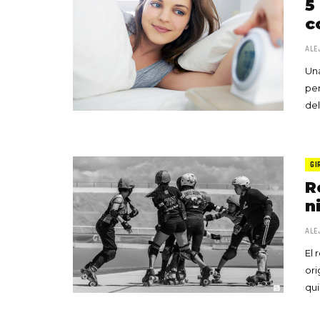
5
c
ALE
Una
per
del
GI
R
n
ALE
El 
ori
qui