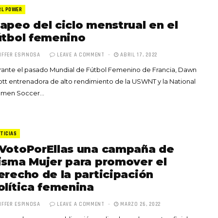
RL POWER
apeo del ciclo menstrual en el
útbol femenino
IFFER ESPINOSA
LEAVE A COMMENT
ABRIL 17, 2022
ante el pasado Mundial de Fútbol Femenino de Francia, Dawn
Totó la Momposina: el
tt entrenadora de alto rendimiento de la USWNT y la National
adiós a la gran
men Soccer…
cantadora que llevó la
raíces colombianas al
mundo a través de su
tas», el nuevo
música
TICIAS
llo de Hendrix y
VotoPorEllas una campaña de
MAYO 21, 2026
un himno por la
isma Mujer para promover el
de las mujeres
erecho de la participación
A COMMENT
FEBRERO 16, 2023
olítica femenina
IFFER ESPINOSA
LEAVE A COMMENT
MARZO 26, 2022