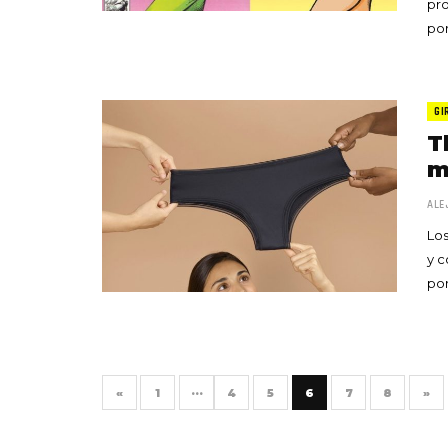
pro
po
GI
T
m
ALE
Los
y c
po
«
1
···
4
5
6
7
8
»