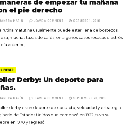
 maneras de empezar tu mañana
on el pie derecho
JANDRA MARÍN
LEAVE A COMMENT
OCTUBRE 1, 2018
 rutina matutina usualmente puede estar llena de bostezos,
eza, muchas tazas de cafés, en algunos casos resacas o estrés
 día anterior,…
RL POWER
oller Derby: Un deporte para
iñas.
JANDRA MARÍN
LEAVE A COMMENT
SEPTIEMBRE 20, 2018
roller derby es un deporte de contacto, velocidad y estrategia
ginario de Estados Unidos que comenzó en 1922, tuvo su
ebre en 1970 y regresó…