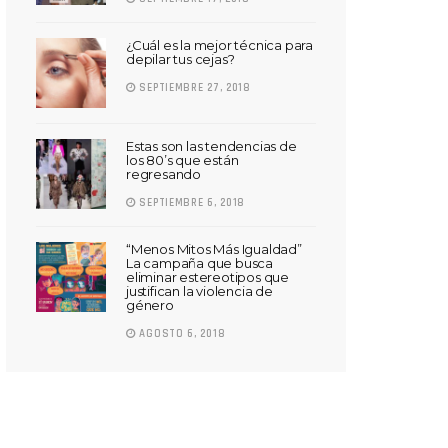
¿Cuál es la mejor técnica para
depilar tus cejas?
SEPTIEMBRE 27, 2018
Estas son las tendencias de
los 80’s que están
regresando
SEPTIEMBRE 6, 2018
“Menos Mitos Más Igualdad”
La campaña que busca
eliminar estereotipos que
justifican la violencia de
género
AGOSTO 6, 2018