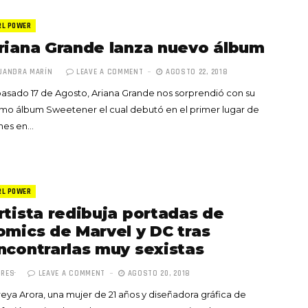
RL POWER
riana Grande lanza nuevo álbum
JANDRA MARÍN
LEAVE A COMMENT
AGOSTO 22, 2018
pasado 17 de Agosto, Ariana Grande nos sorprendió con su
imo álbum Sweetener el cual debutó en el primer lugar de
nes en…
RL POWER
rtista redibuja portadas de
omics de Marvel y DC tras
ncontrarlas muy sexistas
DRES
LEAVE A COMMENT
AGOSTO 20, 2018
eya Arora, una mujer de 21 años y diseñadora gráfica de