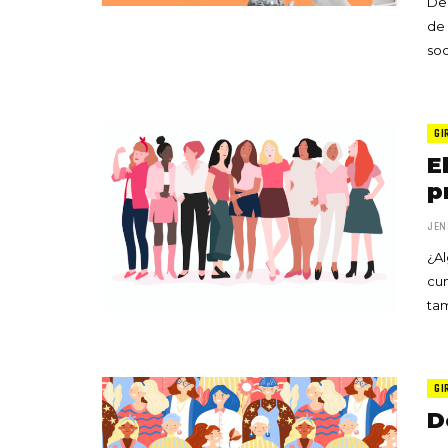
De 
de 
soc
GI
E
p
JEN
¿Al
cum
ta
GI
D