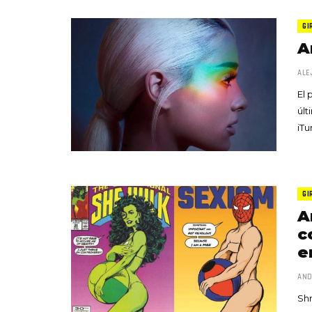
GI
A
ALE
El 
últ
iTu
GI
A
c
e
AN
Shr