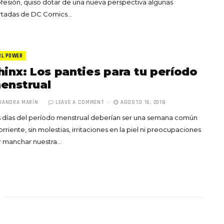
fesión, quiso dotar de una nueva perspectiva algunas
rtadas de DC Comics…
RL POWER
hinx: Los panties para tu período
enstrual
JANDRA MARÍN
LEAVE A COMMENT
AGOSTO 16, 2018
 días del período menstrual deberían ser una semana común
orriente, sin molestias, irritaciones en la piel ni preocupaciones
r manchar nuestra…