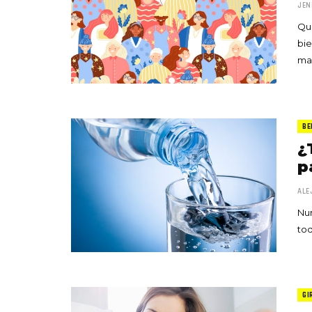
JEN
Que
bie
man
BE
¿
p
ALE
Nun
tod
GI