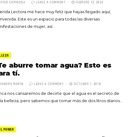
IFFER ESPINOSA
LEAVE A COMMENT
FEBRERO 12, 2022
rida Lectora me hace muy feliz que hayas llegado aquí,
nvenida. Este es un espacio para todas las diversas
ifestaciones de mujer, así…
LLEZA
Te aburre tomar agua? Esto es
ara tí.
JANDRA MARÍN
LEAVE A COMMENT
OCTUBRE 1, 2018
ca nos cansaremos de decirte que el agua es el secreto de
a belleza, pero sabemos que tomar más de dos litros diarios…
RL POWER