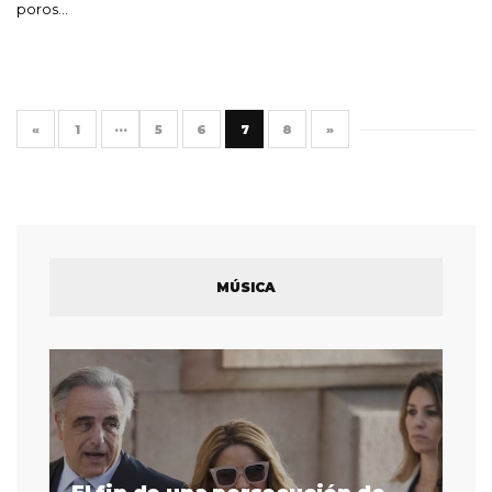
poros…
«
1
···
5
6
7
8
»
MÚSICA